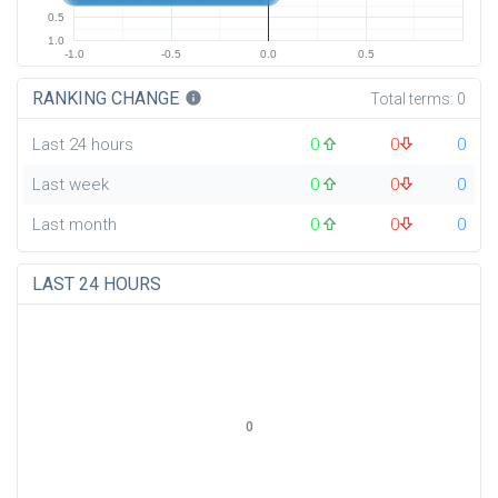
0.5
1.0
-1.0
-0.5
0.0
0.5
RANKING CHANGE
info
Total terms:
0
Last 24 hours
0
0
0
Last week
0
0
0
Last month
0
0
0
LAST 24 HOURS
0