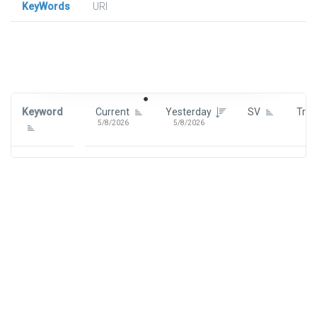
KeyWords
URl
Signin To View Up To 100 Keywords
Signin With:
Google
Keyword
Current
Yesterday
SV
Tre
5/8/2026
5/8/2026