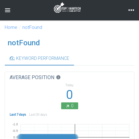
Toggle navigation
Home
notFound
notFound
KEYWORD PERFORMANCE
AVERAGE POSITION
info
Today
0
0
Last 7 days
Last 30 days
-1.0
-0.5
0.0