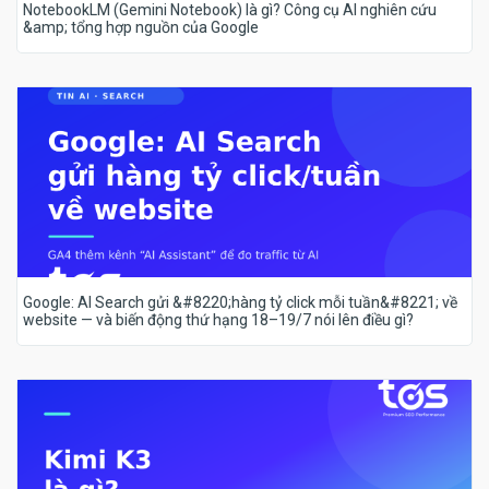
NotebookLM (Gemini Notebook) là gì? Công cụ AI nghiên cứu
&amp; tổng hợp nguồn của Google
Google: AI Search gửi &#8220;hàng tỷ click mỗi tuần&#8221; về
website — và biến động thứ hạng 18–19/7 nói lên điều gì?