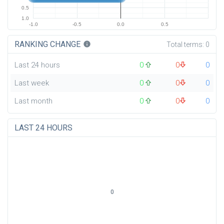
0.5
1.0
-1.0
-0.5
0.0
0.5
RANKING CHANGE
info
Total terms:
0
Last 24 hours
0
0
0
Last week
0
0
0
Last month
0
0
0
LAST 24 HOURS
0