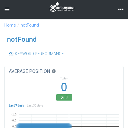
Toggle navigation
Home
notFound
notFound
KEYWORD PERFORMANCE
AVERAGE POSITION
info
Today
0
0
Last 7 days
Last 30 days
-1.0
-0.5
0.0