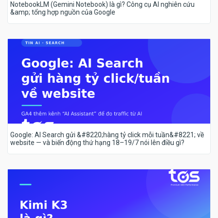
NotebookLM (Gemini Notebook) là gì? Công cụ AI nghiên cứu
&amp; tổng hợp nguồn của Google
Google: AI Search gửi &#8220;hàng tỷ click mỗi tuần&#8221; về
website — và biến động thứ hạng 18–19/7 nói lên điều gì?