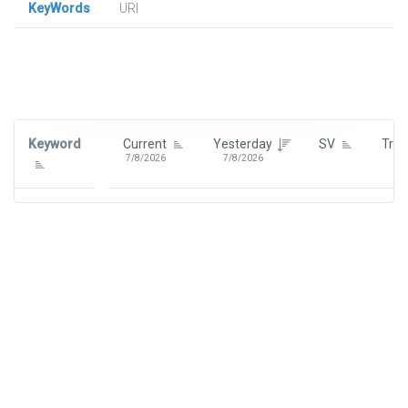
KeyWords
URl
Signin To View Up To 100 Keywords
Signin With:
Google
Keyword
Current
Yesterday
SV
Tre
7/8/2026
7/8/2026