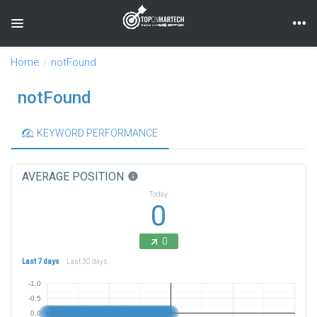
Toggle navigation
Home
notFound
notFound
KEYWORD PERFORMANCE
AVERAGE POSITION
info
Today
0
0
Last 7 days
Last 30 days
-1.0
-0.5
0.0