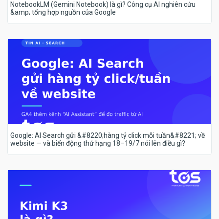
NotebookLM (Gemini Notebook) là gì? Công cụ AI nghiên cứu
&amp; tổng hợp nguồn của Google
Google: AI Search gửi &#8220;hàng tỷ click mỗi tuần&#8221; về
website — và biến động thứ hạng 18–19/7 nói lên điều gì?