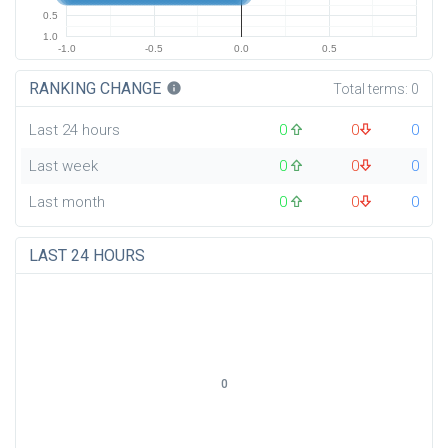
0.5
1.0
-1.0
-0.5
0.0
0.5
RANKING CHANGE
info
Total terms:
0
Last 24 hours
0
0
0
Last week
0
0
0
Last month
0
0
0
LAST 24 HOURS
0