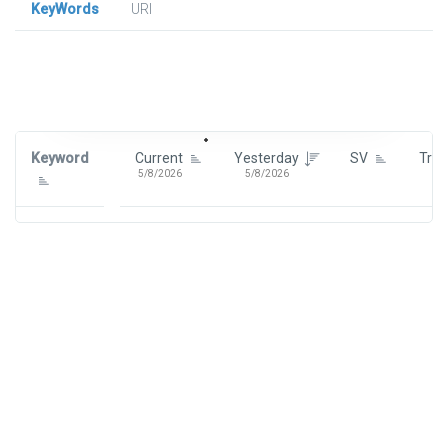
KeyWords
URl
Signin To View Up To 100 Keywords
Signin With:
Google
Keyword
Current
Yesterday
SV
Tre
5/8/2026
5/8/2026