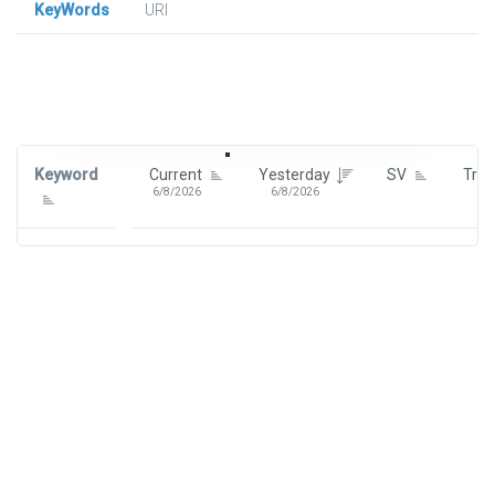
KeyWords
URl
Signin To View Up To 100 Keywords
Signin With:
Google
Keyword
Current
Yesterday
SV
Tre
6/8/2026
6/8/2026