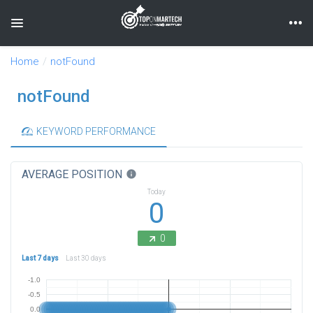
Toggle navigation
Home
notFound
notFound
KEYWORD PERFORMANCE
AVERAGE POSITION
info
Today
0
0
Last 7 days
Last 30 days
-1.0
-0.5
0.0