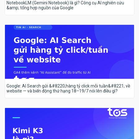
NotebookLM (Gemini Notebook) là gì? Công cụ AI nghiên cứu
&amp; tổng hợp nguồn của Google
Google: AI Search gửi &#8220;hàng tỷ click mỗi tuần&#8221; về
website — và biến động thứ hạng 18–19/7 nói lên điều gì?