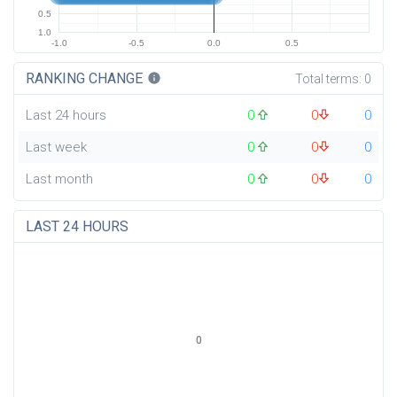
0.5
1.0
-1.0
-0.5
0.0
0.5
RANKING CHANGE
info
Total terms:
0
Last 24 hours
0
0
0
Last week
0
0
0
Last month
0
0
0
LAST 24 HOURS
0