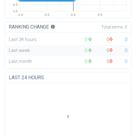
0.5
1.0
-1.0
-0.5
0.0
0.5
RANKING CHANGE
info
Total terms:
0
Last 24 hours
0
0
0
Last week
0
0
0
Last month
0
0
0
LAST 24 HOURS
0