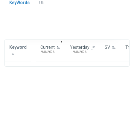
KeyWords
URl
Signin To View Up To 100 Keywords
Signin With:
Google
Keyword
Current
Yesterday
SV
Tre
9/8/2026
9/8/2026