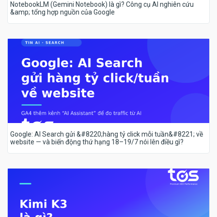
NotebookLM (Gemini Notebook) là gì? Công cụ AI nghiên cứu
&amp; tổng hợp nguồn của Google
Google: AI Search gửi &#8220;hàng tỷ click mỗi tuần&#8221; về
website — và biến động thứ hạng 18–19/7 nói lên điều gì?