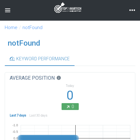
Toggle navigation
Home
notFound
notFound
KEYWORD PERFORMANCE
AVERAGE POSITION
info
Today
0
0
Last 7 days
Last 30 days
-1.0
-0.5
0.0