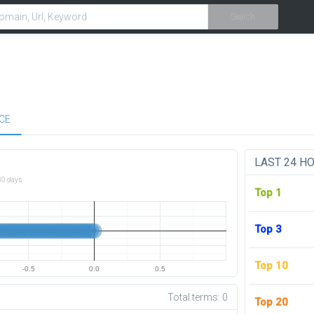
Search
CE
LAST 24 H
30 days
Top 1
Top 3
Top 10
-0.5
0.0
0.5
Total terms:
0
Top 20