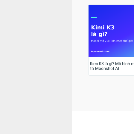
Kimi K3 là gì? Mô hình m
từ Moonshot AI