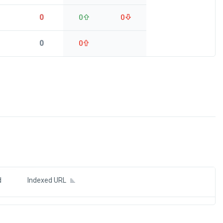
0
0
0
0
0
ds
d
Indexed URL