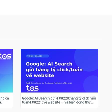
ông cụ
Google: AI Search gửi &#8220;hàng tỷ click mỗi
a
tuần&#8221; về website — và biến động thứ
hạng 18–19/7 nói lên điều gì?