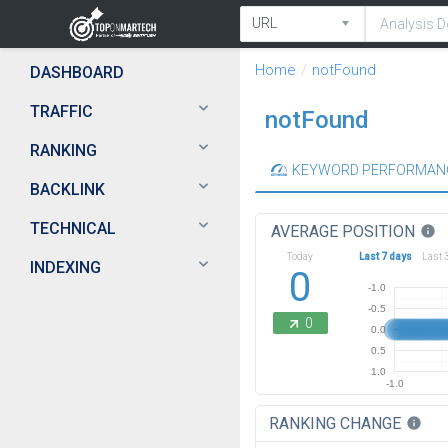
Home
notFound
DASHBOARD
TRAFFIC
notFound
RANKING
KEYWORD PERFORMAN
BACKLINK
TECHNICAL
AVERAGE POSITION
info
Today
Last 7 days
Last 
INDEXING
0
-1.0
-0.5
0
0.0
0.5
1.0
-1.0
RANKING CHANGE
info