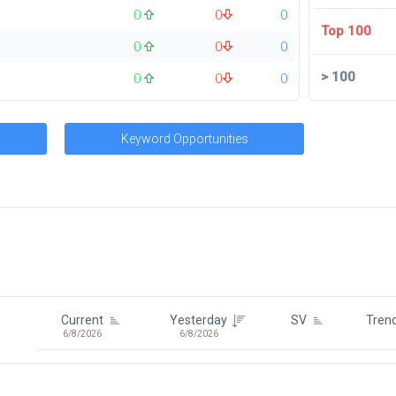
0
0
0
Top 100
0
0
0
>
100
0
0
0
Keyword Opportunities
Signin To View Up To 100 Keywor
Signin With:
Google
Current
Yesterday
SV
Tren
6/8/2026
6/8/2026