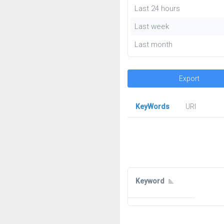
Last 24 hours
Last week
Last month
Export
KeyWords
URl
Keyword