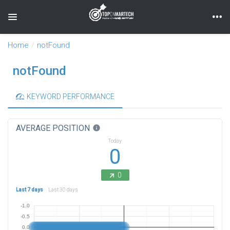
Toggle navigation
Home
notFound
notFound
KEYWORD PERFORMANCE
AVERAGE POSITION
info
Today
0
0
Last 7 days
Last 30 days
-1.0
-0.5
0.0