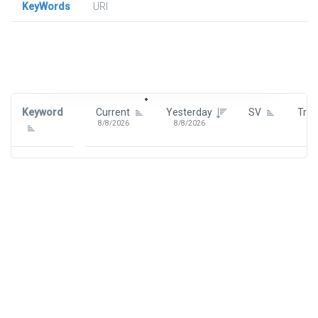
KeyWords
URl
Signin To View Up To 100 Keywords
Signin With:
Google
Keyword
Current
Yesterday
SV
Tre
8/8/2026
8/8/2026