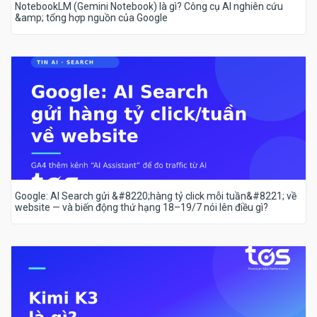
NotebookLM (Gemini Notebook) là gì? Công cụ AI nghiên cứu
&amp; tổng hợp nguồn của Google
Google: AI Search gửi &#8220;hàng tỷ click mỗi tuần&#8221; về
website — và biến động thứ hạng 18–19/7 nói lên điều gì?