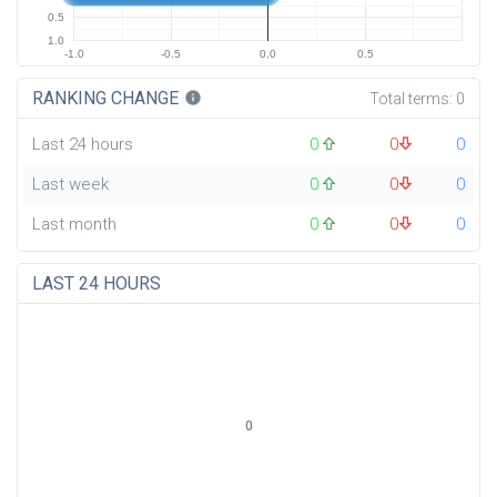
0.5
1.0
-1.0
-0.5
0.0
0.5
RANKING CHANGE
info
Total terms:
0
Last 24 hours
0
0
0
Last week
0
0
0
Last month
0
0
0
LAST 24 HOURS
0