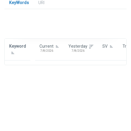
KeyWords
URl
Signin To View Up To 100 Keywords
Signin With:
Google
Keyword
Current
Yesterday
SV
Tre
7/8/2026
7/8/2026