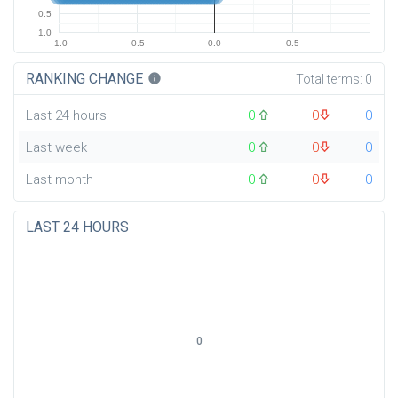
0.5
1.0
-1.0
-0.5
0.0
0.5
RANKING CHANGE
info
Total terms:
0
Last 24 hours
0
0
0
Last week
0
0
0
Last month
0
0
0
LAST 24 HOURS
0