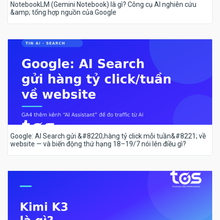
NotebookLM (Gemini Notebook) là gì? Công cụ AI nghiên cứu
&amp; tổng hợp nguồn của Google
Google: AI Search gửi &#8220;hàng tỷ click mỗi tuần&#8221; về
website — và biến động thứ hạng 18–19/7 nói lên điều gì?