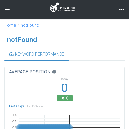
Toggle navigation
Home
notFound
notFound
KEYWORD PERFORMANCE
AVERAGE POSITION
info
Today
0
0
Last 7 days
Last 30 days
-1.0
-0.5
0.0