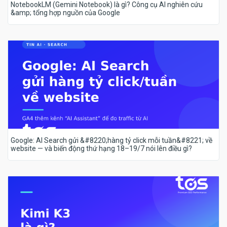
NotebookLM (Gemini Notebook) là gì? Công cụ AI nghiên cứu
&amp; tổng hợp nguồn của Google
Google: AI Search gửi &#8220;hàng tỷ click mỗi tuần&#8221; về
website — và biến động thứ hạng 18–19/7 nói lên điều gì?