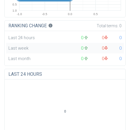
0.5
1.0
-1.0
-0.5
0.0
0.5
RANKING CHANGE
info
Total terms:
0
Last 24 hours
0
0
0
Last week
0
0
0
Last month
0
0
0
LAST 24 HOURS
0