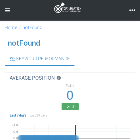
Toggle navigation
Home
notFound
notFound
KEYWORD PERFORMANCE
AVERAGE POSITION
info
Today
0
0
Last 7 days
Last 30 days
-1.0
-0.5
0.0