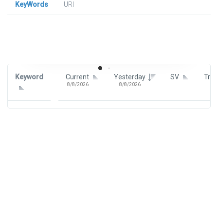
KeyWords
URl
Signin To View Up To 100 Keywords
Signin With:
Google
Keyword
Current
Yesterday
SV
Tre
8/8/2026
8/8/2026