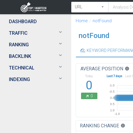
Home
notFound
DASHBOARD
TRAFFIC
notFound
RANKING
KEYWORD PERFORMAN
BACKLINK
TECHNICAL
AVERAGE POSITION
info
Today
Last 7 days
Last 
INDEXING
0
-1.0
-0.5
0
0.0
0.5
1.0
-1.0
RANKING CHANGE
info