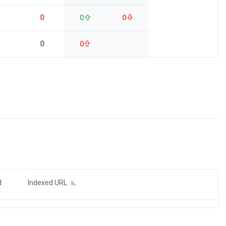
0
0
0
0
0
ds
d
Indexed URL