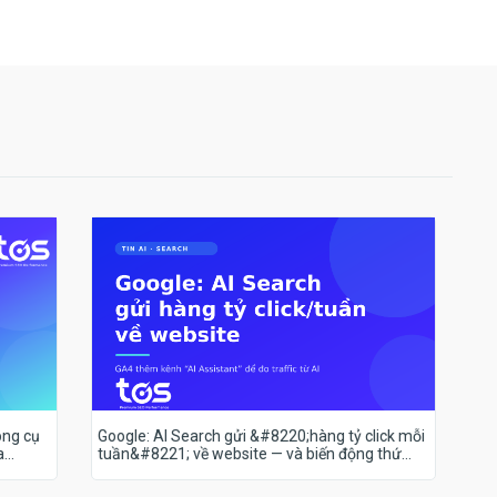
ông cụ
Google: AI Search gửi &#8220;hàng tỷ click mỗi
a
tuần&#8221; về website — và biến động thứ
hạng 18–19/7 nói lên điều gì?