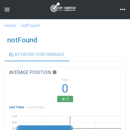
Toggle navigation
Home
notFound
notFound
KEYWORD PERFORMANCE
AVERAGE POSITION
info
Today
0
0
Last 7 days
Last 30 days
-1.0
-0.5
0.0