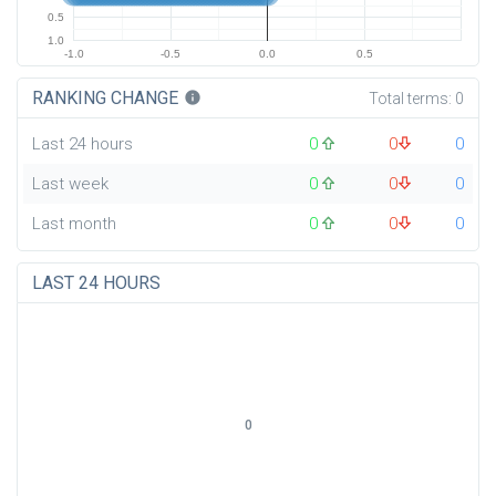
0.5
1.0
-1.0
-0.5
0.0
0.5
RANKING CHANGE
info
Total terms:
0
Last 24 hours
0
0
0
Last week
0
0
0
Last month
0
0
0
LAST 24 HOURS
0