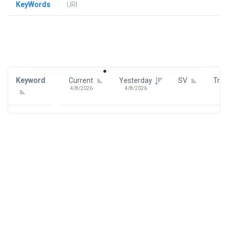
KeyWords
URl
Signin To View Up To 100 Keywords
Signin With:
Google
Keyword
Current
Yesterday
SV
Tre
4/8/2026
4/8/2026