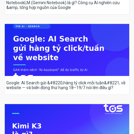
NotebookLM (Gemini Notebook) là gì? Công cụ AI nghiên cứu
&amp; tổng hợp nguồn của Google
Google: AI Search gửi &#8220;hàng tỷ click mỗi tuần&#8221; về
website — và biến động thứ hạng 18–19/7 nói lên điều gì?