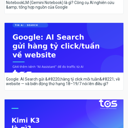
NotebookLM (Gemini Notebook) là gì? Công cụ AI nghiên cứu
&amp; tổng hợp nguồn của Google
Google: AI Search gửi &#8220;hàng tỷ click mỗi tuần&#8221; về
website — và biến động thứ hạng 18–19/7 nói lên điều gì?