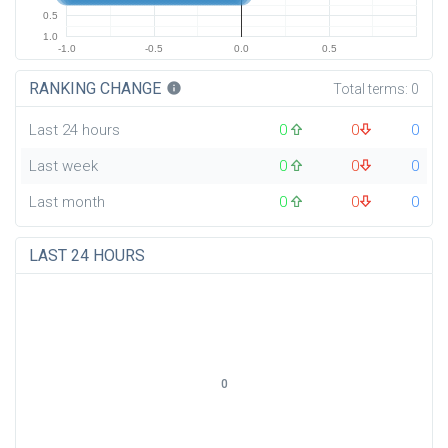
0.5
1.0
-1.0
-0.5
0.0
0.5
RANKING CHANGE
info
Total terms:
0
Last 24 hours
0
0
0
Last week
0
0
0
Last month
0
0
0
LAST 24 HOURS
0