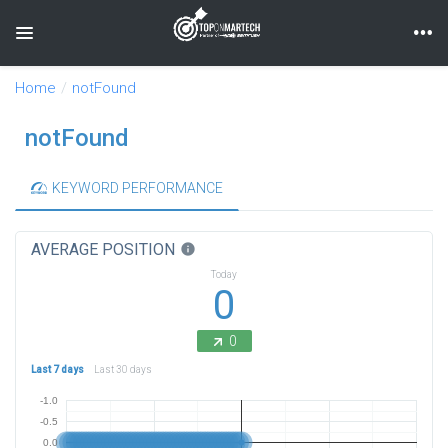
Toggle navigation
Home
notFound
notFound
KEYWORD PERFORMANCE
AVERAGE POSITION
info
Today
0
0
Last 7 days
Last 30 days
-1.0
-0.5
0.0