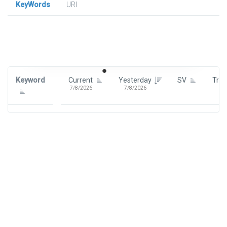
KeyWords
URl
Signin To View Up To 100 Keywords
Signin With:
Google
Keyword
Current
Yesterday
SV
Tre
7/8/2026
7/8/2026