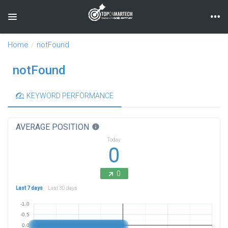
Toggle navigation
Home
notFound
notFound
KEYWORD PERFORMANCE
AVERAGE POSITION
info
Today
0
0
Last 7 days
Last 30 days
-1.0
-0.5
0.0