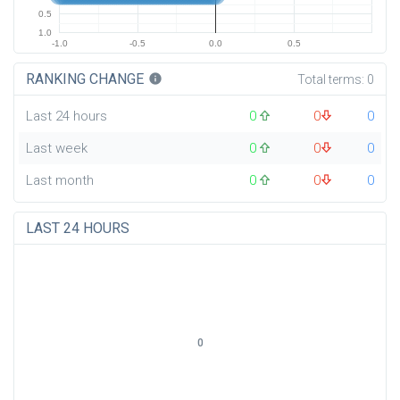
0.5
1.0
-1.0
-0.5
0.0
0.5
RANKING CHANGE
info
Total terms:
0
Last 24 hours
0
0
0
Last week
0
0
0
Last month
0
0
0
LAST 24 HOURS
0