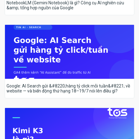
NotebookLM (Gemini Notebook) là gì? Công cụ AI nghiên cứu
&amp; tổng hợp nguồn của Google
Google: AI Search gửi &#8220;hàng tỷ click mỗi tuần&#8221; về
website — và biến động thứ hạng 18–19/7 nói lên điều gì?