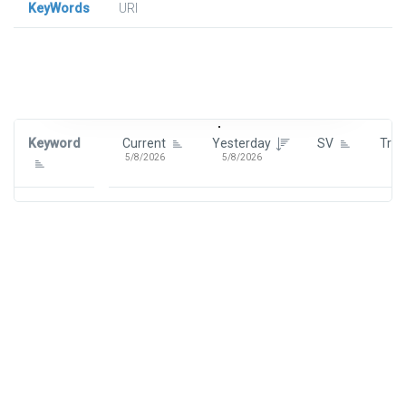
KeyWords
URl
Signin To View Up To 100 Keywords
Signin With:
Google
Keyword
Current
Yesterday
SV
Tre
5/8/2026
5/8/2026