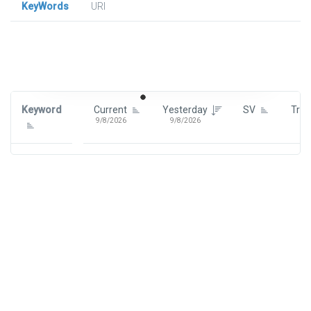
KeyWords
URl
Signin To View Up To 100 Keywords
Signin With:
Google
Keyword
Current
Yesterday
SV
Tre
9/8/2026
9/8/2026