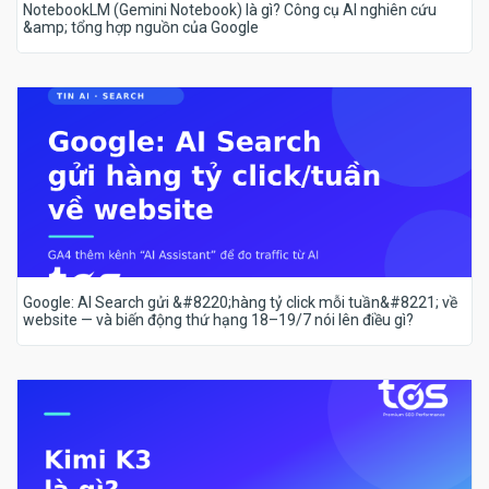
NotebookLM (Gemini Notebook) là gì? Công cụ AI nghiên cứu
&amp; tổng hợp nguồn của Google
Google: AI Search gửi &#8220;hàng tỷ click mỗi tuần&#8221; về
website — và biến động thứ hạng 18–19/7 nói lên điều gì?