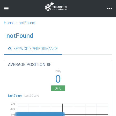
Toggle navigation
Home
notFound
notFound
KEYWORD PERFORMANCE
AVERAGE POSITION
info
Today
0
0
Last 7 days
Last 30 days
-1.0
-0.5
0.0