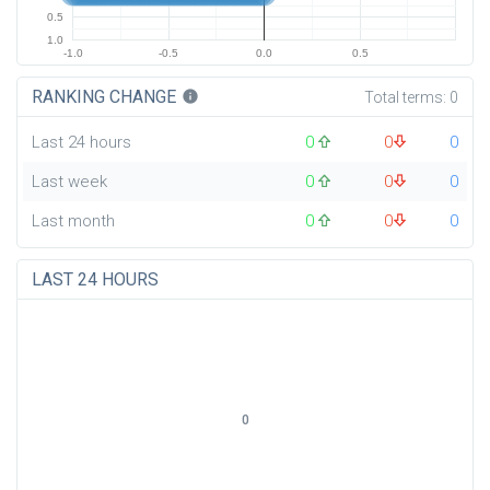
0.5
1.0
-1.0
-0.5
0.0
0.5
RANKING CHANGE
info
Total terms:
0
Last 24 hours
0
0
0
Last week
0
0
0
Last month
0
0
0
LAST 24 HOURS
0