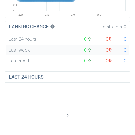
0.5
1.0
-1.0
-0.5
0.0
0.5
RANKING CHANGE
info
Total terms:
0
Last 24 hours
0
0
0
Last week
0
0
0
Last month
0
0
0
LAST 24 HOURS
0