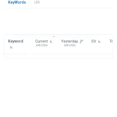
KeyWords
URl
Signin To View Up To 100 Keywords
Signin With:
Google
Keyword
Current
Yesterday
SV
Tre
6/8/2026
6/8/2026