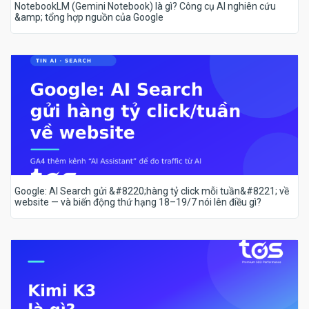
NotebookLM (Gemini Notebook) là gì? Công cụ AI nghiên cứu
&amp; tổng hợp nguồn của Google
Google: AI Search gửi &#8220;hàng tỷ click mỗi tuần&#8221; về
website — và biến động thứ hạng 18–19/7 nói lên điều gì?