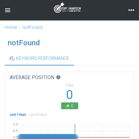
Toggle navigation
Home
notFound
notFound
KEYWORD PERFORMANCE
AVERAGE POSITION
info
Today
0
0
Last 7 days
Last 30 days
-1.0
-0.5
0.0