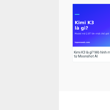
Kimi K3 là gì? Mô hình m
từ Moonshot AI