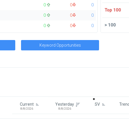
0
0
0
Top 100
0
0
0
>
100
0
0
0
Keyword Opportunities
Signin To View Up To 100 Keywor
Signin With:
Google
Current
Yesterday
SV
Tren
8/8/2026
8/8/2026