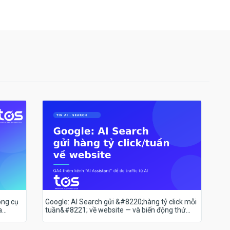
ông cụ
Google: AI Search gửi &#8220;hàng tỷ click mỗi
a
tuần&#8221; về website — và biến động thứ
hạng 18–19/7 nói lên điều gì?