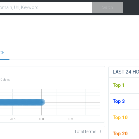
Search
CE
LAST 24 H
30 days
Top 1
Top 3
Top 10
-0.5
0.0
0.5
Total terms:
0
Top 20