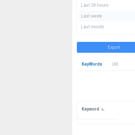
Last 24 hours
Last week
Last month
Export
KeyWords
URl
Keyword