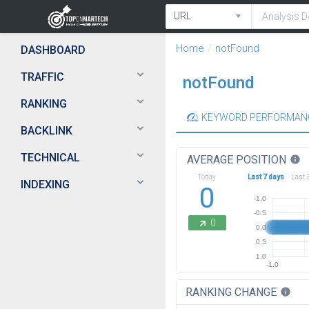
Home
notFound
DASHBOARD
TRAFFIC
notFound
RANKING
KEYWORD PERFORMAN
BACKLINK
TECHNICAL
AVERAGE POSITION
info
Today
Last 7 days
Last 
INDEXING
0
-1.0
-0.5
0
0.0
0.5
1.0
-1.0
RANKING CHANGE
info