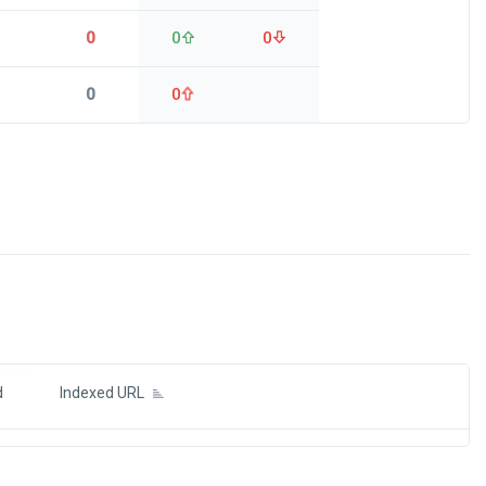
0
0
0
0
0
ds
d
Indexed URL