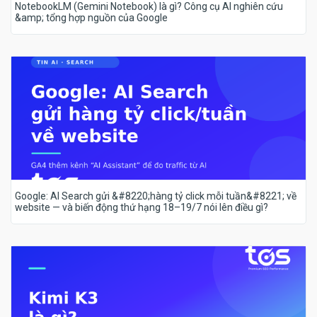
NotebookLM (Gemini Notebook) là gì? Công cụ AI nghiên cứu
&amp; tổng hợp nguồn của Google
Google: AI Search gửi &#8220;hàng tỷ click mỗi tuần&#8221; về
website — và biến động thứ hạng 18–19/7 nói lên điều gì?