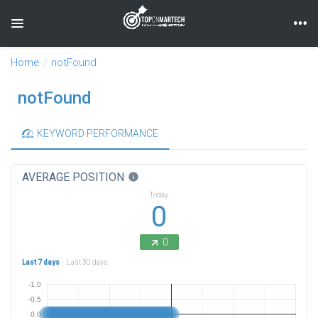
Toggle navigation
Home
notFound
notFound
KEYWORD PERFORMANCE
AVERAGE POSITION
info
Today
0
0
Last 7 days
Last 30 days
-1.0
-0.5
0.0