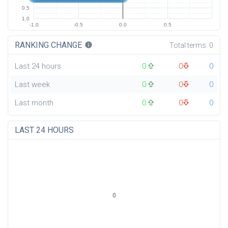
0.5
1.0
-1.0
-0.5
0.0
0.5
RANKING CHANGE
info
Total terms:
0
Last 24 hours
0
0
0
Last week
0
0
0
Last month
0
0
0
LAST 24 HOURS
0