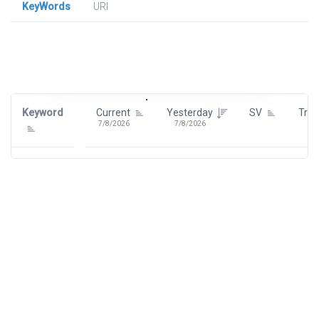
KeyWords
URl
Signin To View Up To 100 Keywords
Signin With:
Google
Keyword
Current
Yesterday
SV
Tre
7/8/2026
7/8/2026