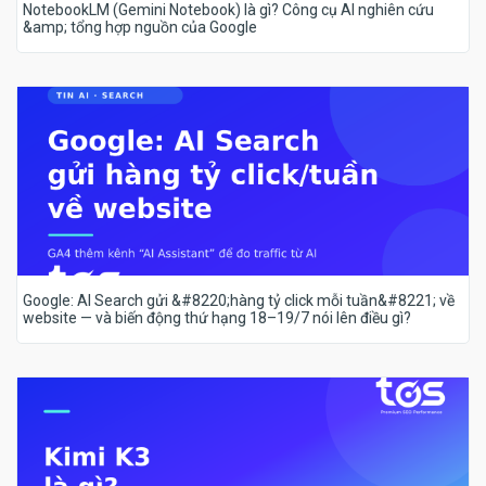
NotebookLM (Gemini Notebook) là gì? Công cụ AI nghiên cứu
&amp; tổng hợp nguồn của Google
Google: AI Search gửi &#8220;hàng tỷ click mỗi tuần&#8221; về
website — và biến động thứ hạng 18–19/7 nói lên điều gì?