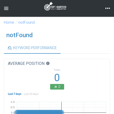
Toggle navigation
Home
notFound
notFound
KEYWORD PERFORMANCE
AVERAGE POSITION
info
Today
0
0
Last 7 days
Last 30 days
-1.0
-0.5
0.0