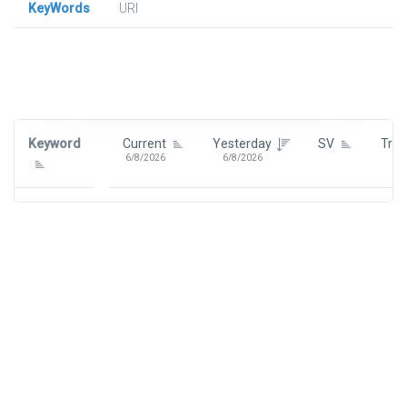
KeyWords
URl
Signin To View Up To 100 Keywords
Signin With:
Google
Keyword
Current
Yesterday
SV
Tre
6/8/2026
6/8/2026