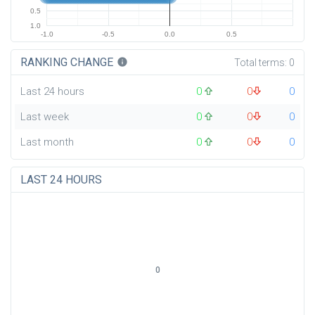
0.5
1.0
-1.0
-0.5
0.0
0.5
RANKING CHANGE
info
Total terms:
0
Last 24 hours
0
0
0
Last week
0
0
0
Last month
0
0
0
LAST 24 HOURS
0