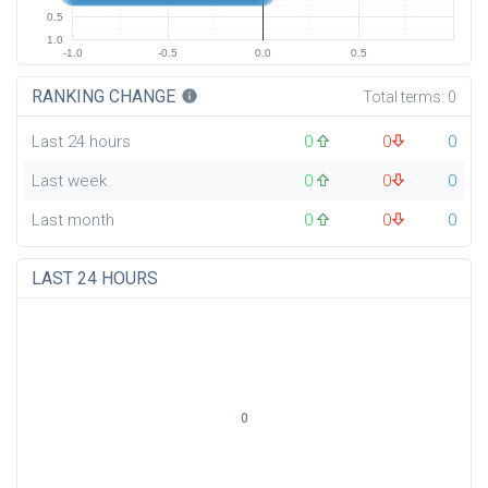
0.5
1.0
-1.0
-0.5
0.0
0.5
RANKING CHANGE
info
Total terms:
0
Last 24 hours
0
0
0
Last week
0
0
0
Last month
0
0
0
LAST 24 HOURS
0