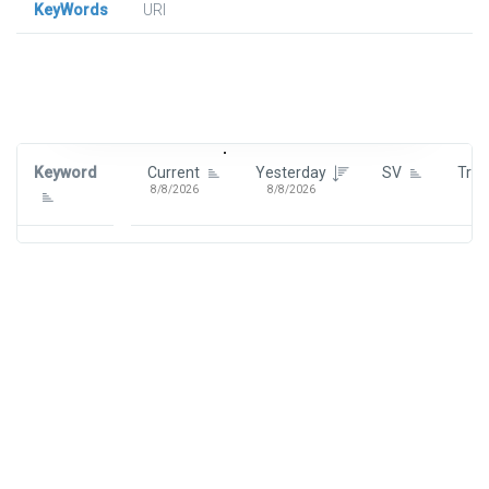
KeyWords
URl
Signin To View Up To 100 Keywords
Signin With:
Google
Keyword
Current
Yesterday
SV
Tre
8/8/2026
8/8/2026