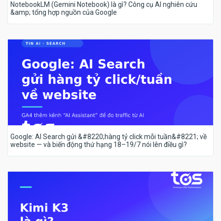
NotebookLM (Gemini Notebook) là gì? Công cụ AI nghiên cứu
&amp; tổng hợp nguồn của Google
Google: AI Search gửi &#8220;hàng tỷ click mỗi tuần&#8221; về
website — và biến động thứ hạng 18–19/7 nói lên điều gì?