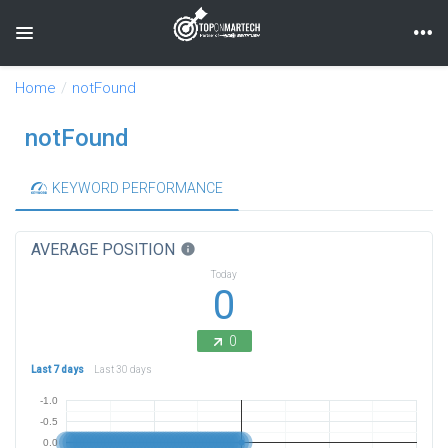
Toggle navigation
Home
notFound
notFound
KEYWORD PERFORMANCE
AVERAGE POSITION
info
Today
0
0
Last 7 days
Last 30 days
-1.0
-0.5
0.0