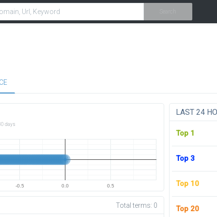
Search
CE
LAST 24 H
30 days
Top 1
Top 3
Top 10
-0.5
0.0
0.5
Total terms:
0
Top 20