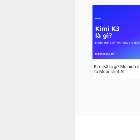
Kimi K3 là gì? Mô hình m
từ Moonshot AI