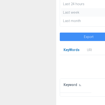
Last 24 hours
Last week
Last month
Export
KeyWords
URl
Keyword