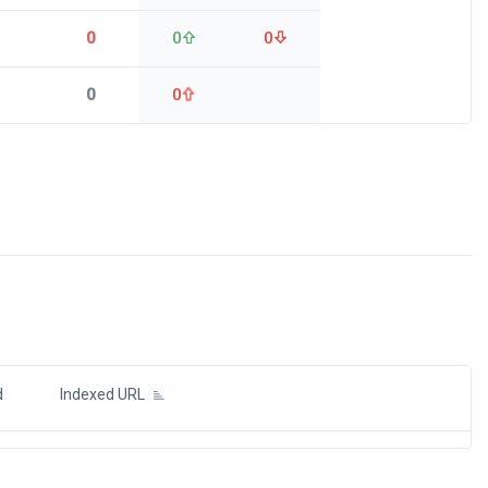
0
0
0
0
0
ds
d
Indexed URL