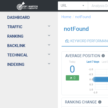
Home
notFound
DASHBOARD
TRAFFIC
notFound
RANKING
KEYWORD PERFORMAN
BACKLINK
TECHNICAL
AVERAGE POSITION
info
Today
Last 7 days
Last 
INDEXING
0
-1.0
-0.5
0
0.0
0.5
1.0
-1.0
RANKING CHANGE
info