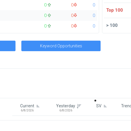
0
0
0
Top 100
0
0
0
>
100
0
0
0
Keyword Opportunities
Signin To View Up To 100 Keywor
Signin With:
Google
Current
Yesterday
SV
Tren
6/8/2026
6/8/2026