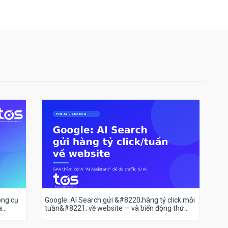
ông cụ
Google: AI Search gửi &#8220;hàng tỷ click mỗi
a
tuần&#8221; về website — và biến động thứ
hạng 18–19/7 nói lên điều gì?