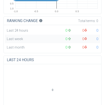
0.5
1.0
-1.0
-0.5
0.0
0.5
RANKING CHANGE
info
Total terms:
0
Last 24 hours
0
0
0
Last week
0
0
0
Last month
0
0
0
LAST 24 HOURS
0