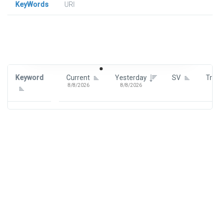
KeyWords
URl
Signin To View Up To 100 Keywords
Signin With:
Google
Keyword
Current
Yesterday
SV
Tre
8/8/2026
8/8/2026