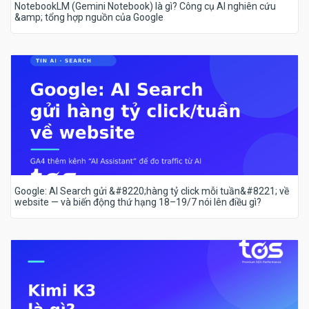
NotebookLM (Gemini Notebook) là gì? Công cụ AI nghiên cứu
&amp; tổng hợp nguồn của Google
Google: AI Search gửi &#8220;hàng tỷ click mỗi tuần&#8221; về
website — và biến động thứ hạng 18–19/7 nói lên điều gì?