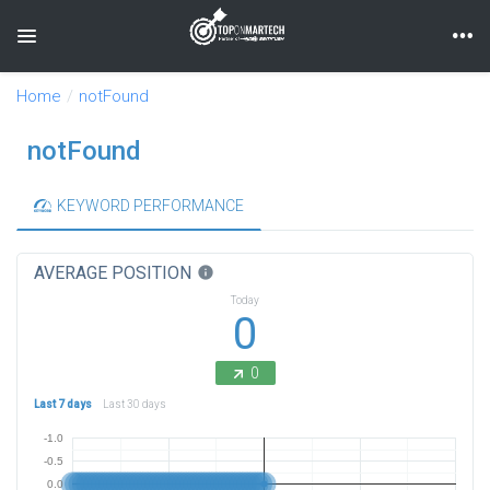
Toggle navigation
Home
notFound
notFound
KEYWORD PERFORMANCE
AVERAGE POSITION
info
Today
0
0
Last 7 days
Last 30 days
-1.0
-0.5
0.0