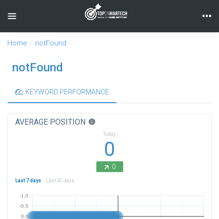
Toggle navigation
Home
notFound
notFound
KEYWORD PERFORMANCE
AVERAGE POSITION
info
Today
0
0
Last 7 days
Last 30 days
-1.0
-0.5
0.0