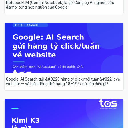
NotebookLM (Gemini Notebook) là gì? Công cụ AI nghiên cứu
&amp; tổng hợp nguồn của Google
Google: AI Search gửi &#8220;hàng tỷ click mỗi tuần&#8221; về
website — và biến động thứ hạng 18–19/7 nói lên điều gì?