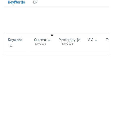
KeyWords
URl
Signin To View Up To 100 Keywords
Signin With:
Google
Keyword
Current
Yesterday
SV
Tre
5/8/2026
5/8/2026