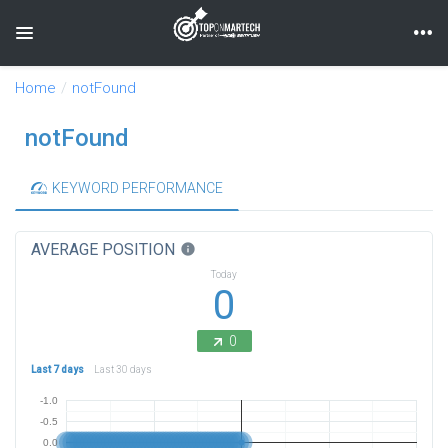
Toggle navigation
Home
notFound
notFound
KEYWORD PERFORMANCE
AVERAGE POSITION
info
Today
0
0
Last 7 days
Last 30 days
-1.0
-0.5
0.0