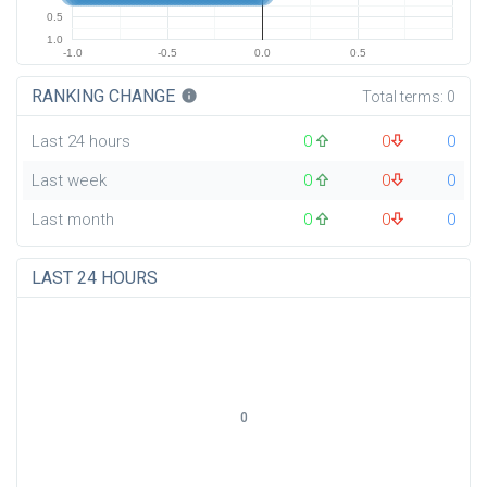
0.5
1.0
-1.0
-0.5
0.0
0.5
RANKING CHANGE
info
Total terms:
0
Last 24 hours
0
0
0
Last week
0
0
0
Last month
0
0
0
LAST 24 HOURS
0