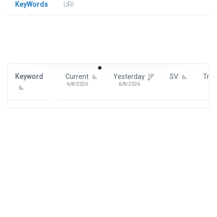
KeyWords
URl
Signin To View Up To 100 Keywords
Signin With:
Google
Keyword
Current
Yesterday
SV
Tre
6/8/2026
6/8/2026