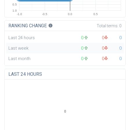
0.5
1.0
-1.0
-0.5
0.0
0.5
RANKING CHANGE
info
Total terms:
0
Last 24 hours
0
0
0
Last week
0
0
0
Last month
0
0
0
LAST 24 HOURS
0