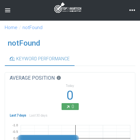
Toggle navigation
Home
notFound
notFound
KEYWORD PERFORMANCE
AVERAGE POSITION
info
Today
0
0
Last 7 days
Last 30 days
-1.0
-0.5
0.0