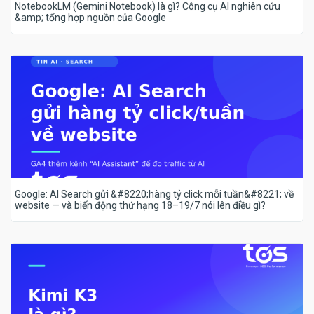
NotebookLM (Gemini Notebook) là gì? Công cụ AI nghiên cứu
&amp; tổng hợp nguồn của Google
Google: AI Search gửi &#8220;hàng tỷ click mỗi tuần&#8221; về
website — và biến động thứ hạng 18–19/7 nói lên điều gì?