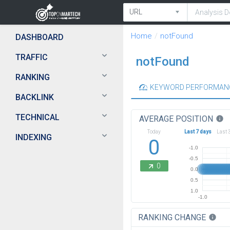
Home
notFound
DASHBOARD
TRAFFIC
notFound
RANKING
KEYWORD PERFORMAN
BACKLINK
TECHNICAL
AVERAGE POSITION
info
Today
Last 7 days
Last 
INDEXING
0
-1.0
-0.5
0
0.0
0.5
1.0
-1.0
RANKING CHANGE
info