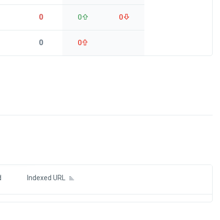
0
0
0
0
0
ds
d
Indexed URL