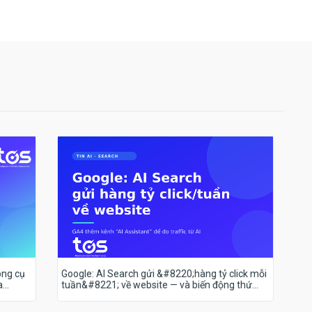
ông cụ
Google: AI Search gửi &#8220;hàng tỷ click mỗi
a
tuần&#8221; về website — và biến động thứ
hạng 18–19/7 nói lên điều gì?