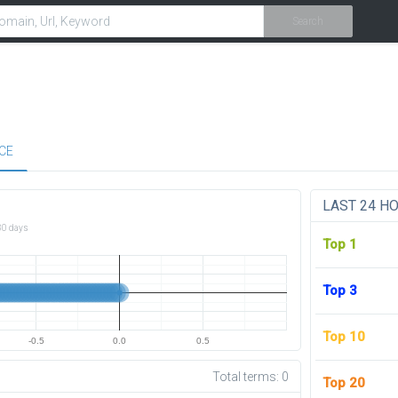
Search
CE
LAST 24 H
30 days
Top 1
Top 3
Top 10
-0.5
0.0
0.5
Total terms:
0
Top 20