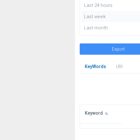
Last 24 hours
Last week
Last month
Export
KeyWords
URl
Keyword