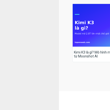
Kimi K3 là gì? Mô hình m
từ Moonshot AI