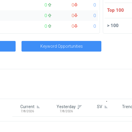
0
0
0
Top 100
0
0
0
>
100
0
0
0
Keyword Opportunities
Signin To View Up To 100 Keywor
Signin With:
Google
Current
Yesterday
SV
Tren
7/8/2026
7/8/2026