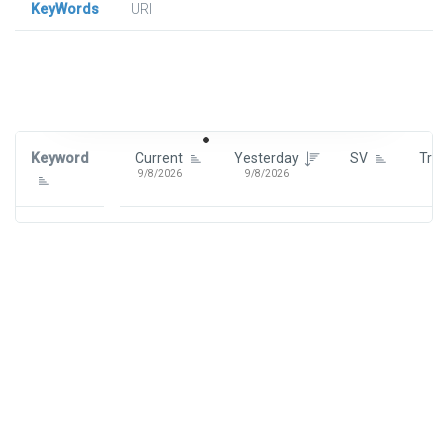
KeyWords
URl
Signin To View Up To 100 Keywords
Signin With:
Google
Keyword
Current
Yesterday
SV
Tre
9/8/2026
9/8/2026