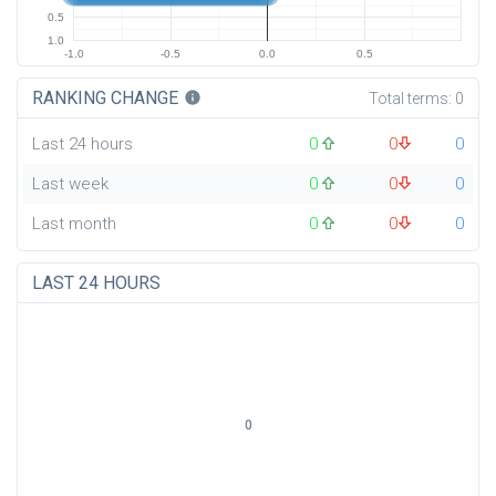
0.5
1.0
-1.0
-0.5
0.0
0.5
RANKING CHANGE
info
Total terms:
0
Last 24 hours
0
0
0
Last week
0
0
0
Last month
0
0
0
LAST 24 HOURS
0