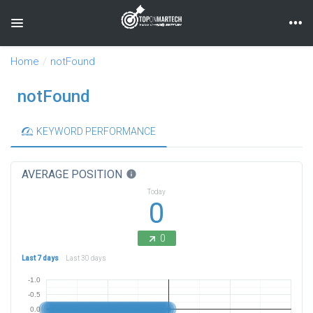
Toggle navigation
Home
notFound
notFound
KEYWORD PERFORMANCE
AVERAGE POSITION
info
Today
0
0
Last 7 days
Last 30 days
-1.0
-0.5
0.0