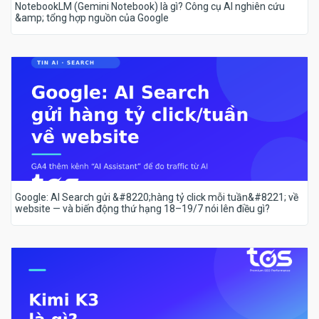
NotebookLM (Gemini Notebook) là gì? Công cụ AI nghiên cứu
&amp; tổng hợp nguồn của Google
Google: AI Search gửi &#8220;hàng tỷ click mỗi tuần&#8221; về
website — và biến động thứ hạng 18–19/7 nói lên điều gì?