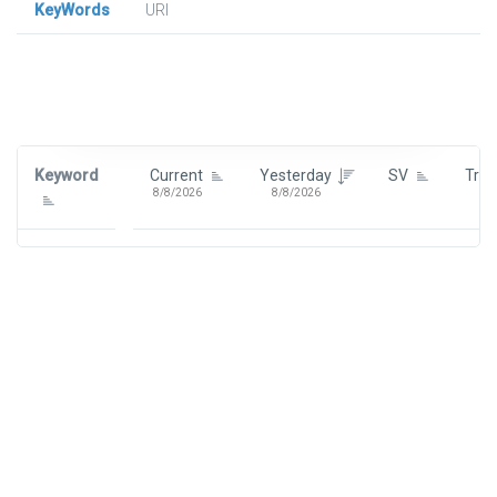
KeyWords
URl
Signin To View Up To 100 Keywords
Signin With:
Google
Keyword
Current
Yesterday
SV
Tre
8/8/2026
8/8/2026