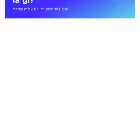
Kimi K3 là gì? Mô hình mở 2.8T lớn nhất thế giới từ Moonshot AI
Giới hạn sử dụng Claude là gì? Usage limit &#038; context
window