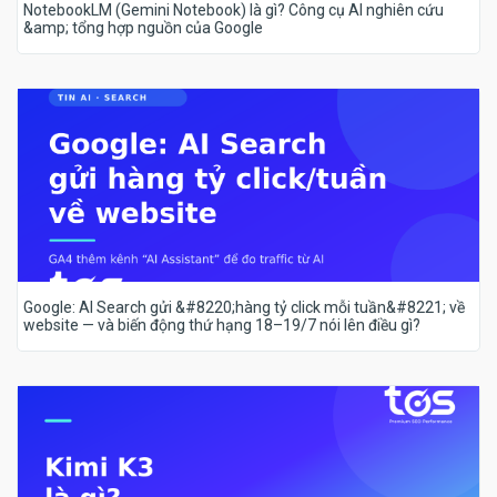
NotebookLM (Gemini Notebook) là gì? Công cụ AI nghiên cứu
&amp; tổng hợp nguồn của Google
Google: AI Search gửi &#8220;hàng tỷ click mỗi tuần&#8221; về
website — và biến động thứ hạng 18–19/7 nói lên điều gì?