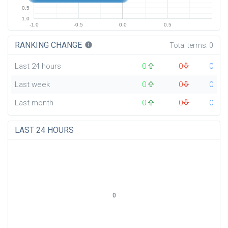
0.5
1.0
-1.0
-0.5
0.0
0.5
RANKING CHANGE
info
Total terms:
0
Last 24 hours
0
0
0
Last week
0
0
0
Last month
0
0
0
LAST 24 HOURS
0