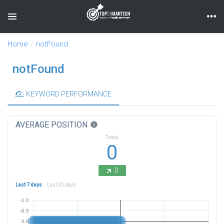
Toggle navigation
Home
notFound
notFound
KEYWORD PERFORMANCE
AVERAGE POSITION
info
Today
0
0
Last 7 days
Last 30 days
-1.0
-0.5
0.0