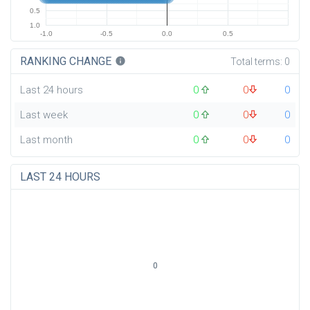
0.5
1.0
-1.0
-0.5
0.0
0.5
RANKING CHANGE
info
Total terms:
0
Last 24 hours
0
0
0
Last week
0
0
0
Last month
0
0
0
LAST 24 HOURS
0