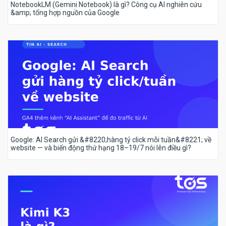
NotebookLM (Gemini Notebook) là gì? Công cụ AI nghiên cứu
&amp; tổng hợp nguồn của Google
Google: AI Search gửi &#8220;hàng tỷ click mỗi tuần&#8221; về
website — và biến động thứ hạng 18–19/7 nói lên điều gì?