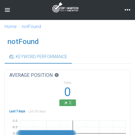
Toggle navigation
Home
notFound
notFound
KEYWORD PERFORMANCE
AVERAGE POSITION
info
Today
0
0
Last 7 days
Last 30 days
-1.0
-0.5
0.0