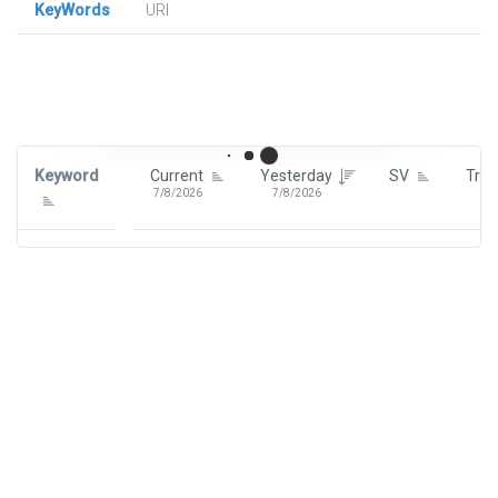
KeyWords
URl
Signin To View Up To 100 Keywords
Signin With:
Google
Keyword
Current
Yesterday
SV
Tre
7/8/2026
7/8/2026