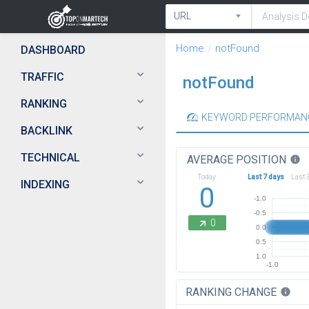
Home
notFound
DASHBOARD
TRAFFIC
notFound
RANKING
KEYWORD PERFORMAN
BACKLINK
TECHNICAL
AVERAGE POSITION
info
Today
Last 7 days
Last 
INDEXING
0
-1.0
-0.5
0
0.0
0.5
1.0
-1.0
RANKING CHANGE
info