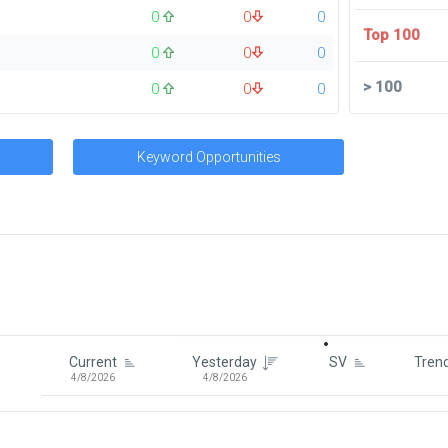
0
0
0
Top 100
0
0
0
>
100
0
0
0
Keyword Opportunities
Signin To View Up To 100 Keywor
Signin With:
Google
Current
Yesterday
SV
Tren
4/8/2026
4/8/2026