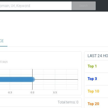
Search
CE
LAST 24 H
30 days
Top 1
Top 3
Top 10
-0.5
0.0
0.5
Total terms:
0
Top 20