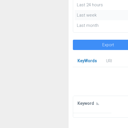
Last 24 hours
Last week
Last month
Export
KeyWords
URl
Keyword