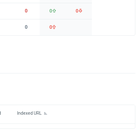
0
0
0
0
0
ds
d
Indexed URL