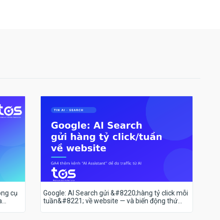
ông cụ
Google: AI Search gửi &#8220;hàng tỷ click mỗi
a
tuần&#8221; về website — và biến động thứ
hạng 18–19/7 nói lên điều gì?