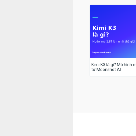
Kimi K3 là gì? Mô hình m
từ Moonshot AI