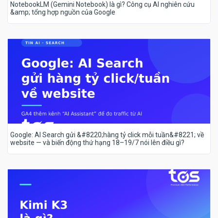
NotebookLM (Gemini Notebook) là gì? Công cụ AI nghiên cứu
&amp; tổng hợp nguồn của Google
Google: AI Search gửi &#8220;hàng tỷ click mỗi tuần&#8221; về
website — và biến động thứ hạng 18–19/7 nói lên điều gì?