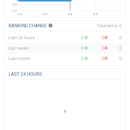
0.5
1.0
-1.0
-0.5
0.0
0.5
RANKING CHANGE
info
Total terms:
0
Last 24 hours
0
0
0
Last week
0
0
0
Last month
0
0
0
LAST 24 HOURS
0