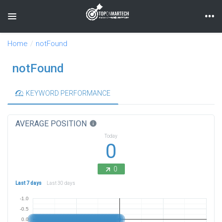
Toggle navigation
Home
notFound
notFound
KEYWORD PERFORMANCE
AVERAGE POSITION
info
Today
0
0
Last 7 days
Last 30 days
-1.0
-0.5
0.0