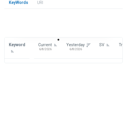
KeyWords
URl
Signin To View Up To 100 Keywords
Signin With:
Google
Keyword
Current
Yesterday
SV
Tre
6/8/2026
6/8/2026