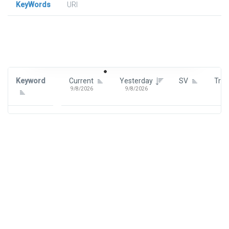
KeyWords
URl
Signin To View Up To 100 Keywords
Signin With:
Google
Keyword
Current
Yesterday
SV
Tre
9/8/2026
9/8/2026