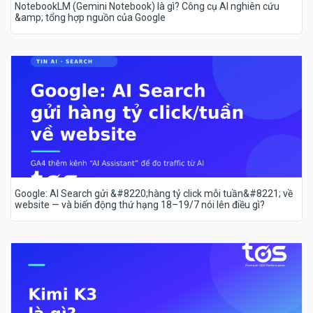
NotebookLM (Gemini Notebook) là gì? Công cụ AI nghiên cứu
&amp; tổng hợp nguồn của Google
Google: AI Search gửi &#8220;hàng tỷ click mỗi tuần&#8221; về
website — và biến động thứ hạng 18–19/7 nói lên điều gì?