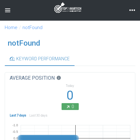
Toggle navigation
Home
notFound
notFound
KEYWORD PERFORMANCE
AVERAGE POSITION
info
Today
0
0
Last 7 days
Last 30 days
-1.0
-0.5
0.0