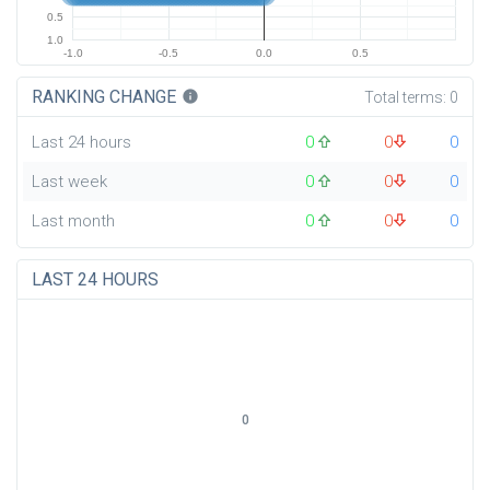
0.5
1.0
-1.0
-0.5
0.0
0.5
RANKING CHANGE
info
Total terms:
0
Last 24 hours
0
0
0
Last week
0
0
0
Last month
0
0
0
LAST 24 HOURS
0