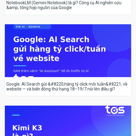
NotebookLM (Gemini Notebook) là gì? Công cụ AI nghiên cứu
&amp; tổng hợp nguồn của Google
Google: AI Search gửi &#8220;hàng tỷ click mỗi tuần&#8221; về
website — và biến động thứ hạng 18–19/7 nói lên điều gì?