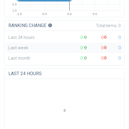
0.5
1.0
-1.0
-0.5
0.0
0.5
RANKING CHANGE
info
Total terms:
0
Last 24 hours
0
0
0
Last week
0
0
0
Last month
0
0
0
LAST 24 HOURS
0