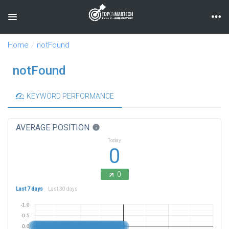
Toggle navigation
Home
notFound
notFound
KEYWORD PERFORMANCE
AVERAGE POSITION
info
Today
0
0
Last 7 days
Last 30 days
-1.0
-0.5
0.0