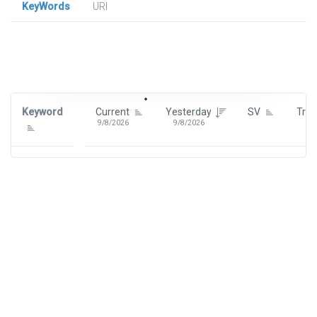
KeyWords
URl
Signin To View Up To 100 Keywords
Signin With:
Google
Keyword
Current
Yesterday
SV
Tre
9/8/2026
9/8/2026