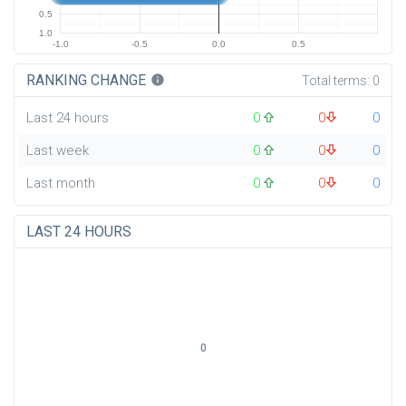
0.5
1.0
-1.0
-0.5
0.0
0.5
RANKING CHANGE
info
Total terms:
0
Last 24 hours
0
0
0
Last week
0
0
0
Last month
0
0
0
LAST 24 HOURS
0