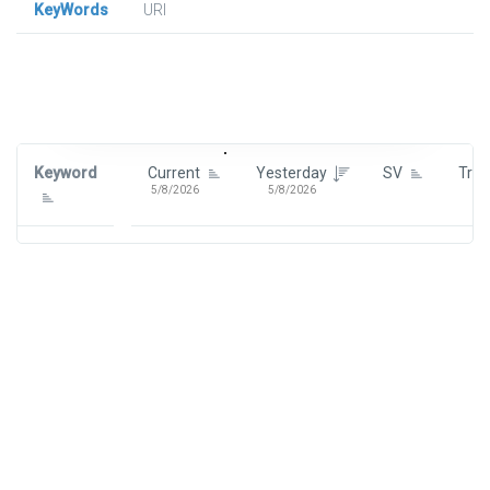
KeyWords
URl
Signin To View Up To 100 Keywords
Signin With:
Google
Keyword
Current
Yesterday
SV
Tre
5/8/2026
5/8/2026