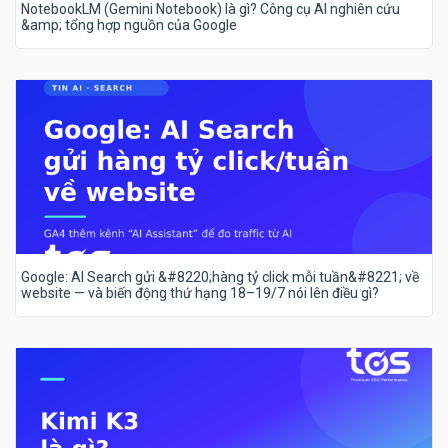
NotebookLM (Gemini Notebook) là gì? Công cụ AI nghiên cứu
&amp; tổng hợp nguồn của Google
Google: AI Search gửi &#8220;hàng tỷ click mỗi tuần&#8221; về
website — và biến động thứ hạng 18–19/7 nói lên điều gì?