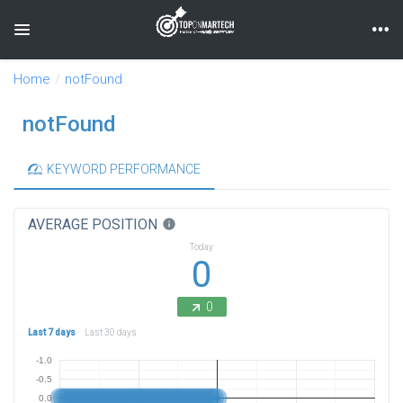
Toggle navigation
Home
notFound
notFound
KEYWORD PERFORMANCE
AVERAGE POSITION
info
Today
0
0
Last 7 days
Last 30 days
-1.0
-0.5
0.0