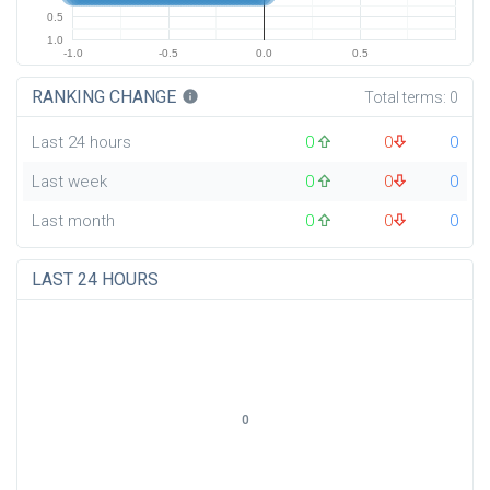
0.5
1.0
-1.0
-0.5
0.0
0.5
RANKING CHANGE
info
Total terms:
0
Last 24 hours
0
0
0
Last week
0
0
0
Last month
0
0
0
LAST 24 HOURS
0