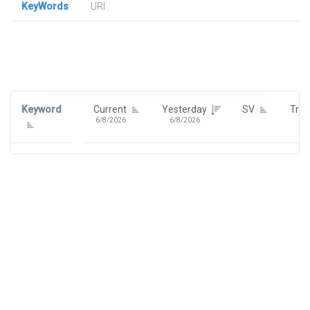
KeyWords
URl
Signin To View Up To 100 Keywords
Signin With:
Google
Keyword
Current
Yesterday
SV
Tre
6/8/2026
6/8/2026