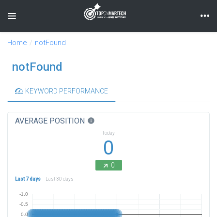
Toggle navigation
Home
notFound
notFound
KEYWORD PERFORMANCE
AVERAGE POSITION
info
Today
0
0
Last 7 days
Last 30 days
-1.0
-0.5
0.0