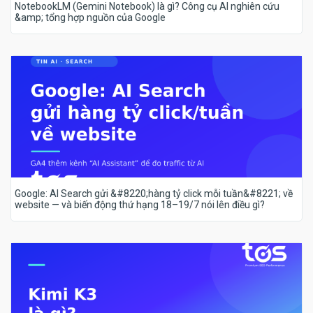
NotebookLM (Gemini Notebook) là gì? Công cụ AI nghiên cứu
&amp; tổng hợp nguồn của Google
Google: AI Search gửi &#8220;hàng tỷ click mỗi tuần&#8221; về
website — và biến động thứ hạng 18–19/7 nói lên điều gì?