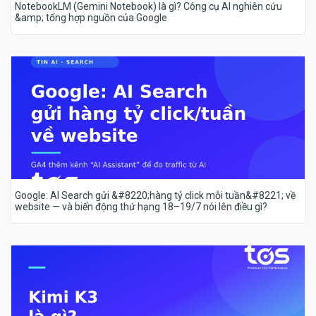
NotebookLM (Gemini Notebook) là gì? Công cụ AI nghiên cứu
&amp; tổng hợp nguồn của Google
Google: AI Search gửi &#8220;hàng tỷ click mỗi tuần&#8221; về
website — và biến động thứ hạng 18–19/7 nói lên điều gì?