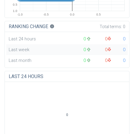
0.5
1.0
-1.0
-0.5
0.0
0.5
RANKING CHANGE
info
Total terms:
0
Last 24 hours
0
0
0
Last week
0
0
0
Last month
0
0
0
LAST 24 HOURS
0