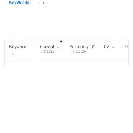
KeyWords
URl
Signin To View Up To 100 Keywords
Signin With:
Google
Keyword
Current
Yesterday
SV
Tre
7/8/2026
7/8/2026