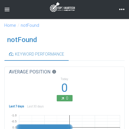
Toggle navigation
Home
notFound
notFound
KEYWORD PERFORMANCE
AVERAGE POSITION
info
Today
0
0
Last 7 days
Last 30 days
-1.0
-0.5
0.0