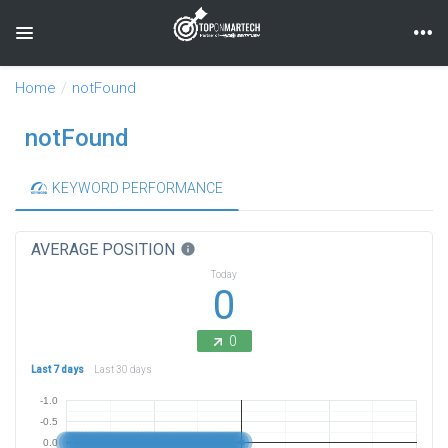
Toggle navigation
Home
notFound
notFound
KEYWORD PERFORMANCE
AVERAGE POSITION
info
Today
0
0
Last 7 days
Last 30 days
-1.0
-0.5
0.0