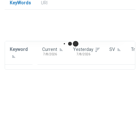
KeyWords
URl
Signin To View Up To 100 Keywords
Signin With:
Google
Keyword
Current
Yesterday
SV
Tre
7/8/2026
7/8/2026