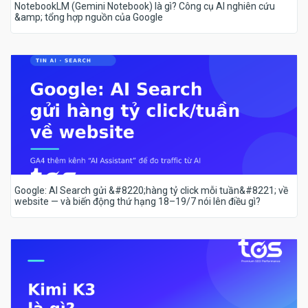
NotebookLM (Gemini Notebook) là gì? Công cụ AI nghiên cứu
&amp; tổng hợp nguồn của Google
Google: AI Search gửi &#8220;hàng tỷ click mỗi tuần&#8221; về
website — và biến động thứ hạng 18–19/7 nói lên điều gì?