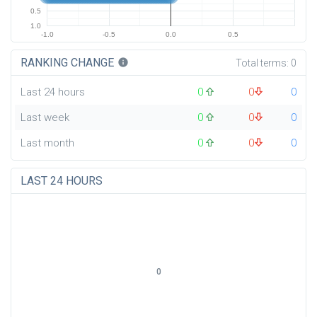
0.5
1.0
-1.0
-0.5
0.0
0.5
RANKING CHANGE
info
Total terms:
0
Last 24 hours
0
0
0
Last week
0
0
0
Last month
0
0
0
LAST 24 HOURS
0