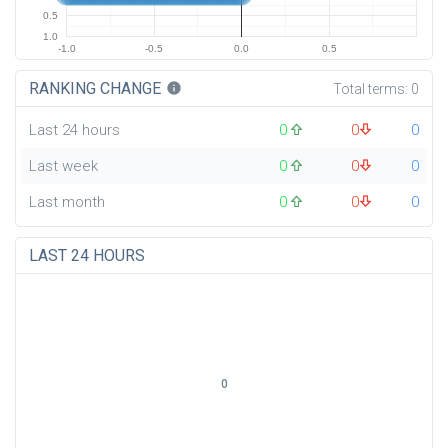
0.5
1.0
-1.0
-0.5
0.0
0.5
RANKING CHANGE
info
Total terms:
0
Last 24 hours
0
0
0
Last week
0
0
0
Last month
0
0
0
LAST 24 HOURS
0