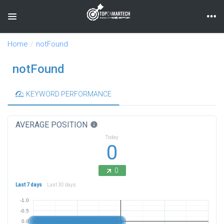
Toggle navigation
Home
notFound
notFound
KEYWORD PERFORMANCE
AVERAGE POSITION
info
Today
0
0
Last 7 days
Last 30 days
-1.0
-0.5
0.0