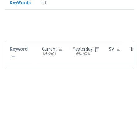
KeyWords
URl
Signin To View Up To 100 Keywords
Signin With:
Google
Keyword
Current
Yesterday
SV
Tre
6/8/2026
6/8/2026