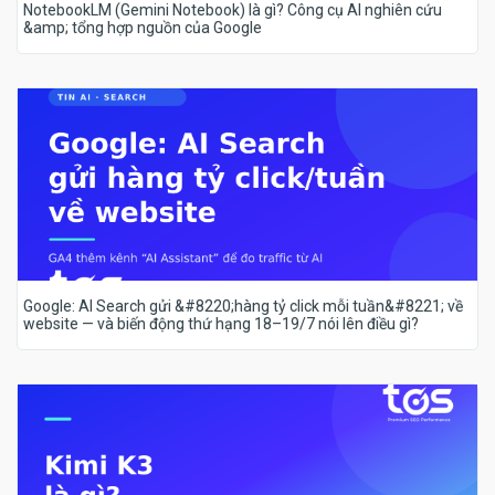
NotebookLM (Gemini Notebook) là gì? Công cụ AI nghiên cứu
&amp; tổng hợp nguồn của Google
Google: AI Search gửi &#8220;hàng tỷ click mỗi tuần&#8221; về
website — và biến động thứ hạng 18–19/7 nói lên điều gì?