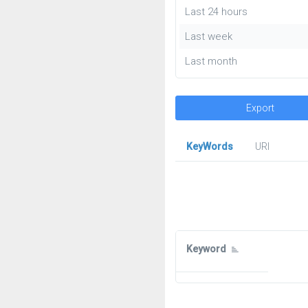
Last 24 hours
Last week
Last month
Export
KeyWords
URl
Keyword