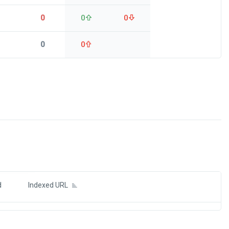
0
0
0
0
0
ds
d
Indexed URL