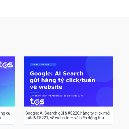
ông cụ
Google: AI Search gửi &#8220;hàng tỷ click mỗi
a
tuần&#8221; về website — và biến động thứ
hạng 18–19/7 nói lên điều gì?