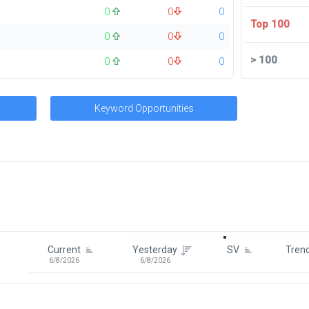
0
0
0
Top 100
0
0
0
>
100
0
0
0
Keyword Opportunities
Signin To View Up To 100 Keywor
Signin With:
Google
Current
Yesterday
SV
Tren
6/8/2026
6/8/2026