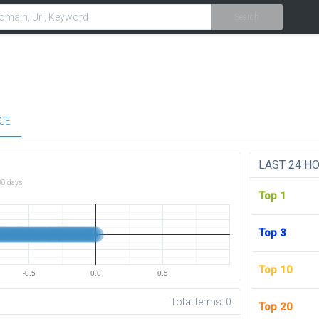
Search
CE
LAST 24 H
30 days
Top 1
Top 3
Top 10
-0.5
0.0
0.5
Total terms:
0
Top 20