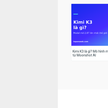
Kimi K3 là gì? Mô hình m
từ Moonshot AI