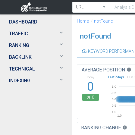
Home
notFound
DASHBOARD
TRAFFIC
notFound
RANKING
KEYWORD PERFORMAN
BACKLINK
TECHNICAL
AVERAGE POSITION
info
Today
Last 7 days
Last 
INDEXING
0
-1.0
-0.5
0
0.0
0.5
1.0
-1.0
RANKING CHANGE
info