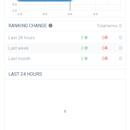
0.5
1.0
-1.0
-0.5
0.0
0.5
RANKING CHANGE
info
Total terms:
0
Last 24 hours
0
0
0
Last week
0
0
0
Last month
0
0
0
LAST 24 HOURS
0