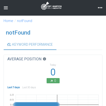
Toggle navigation
Home
notFound
notFound
KEYWORD PERFORMANCE
AVERAGE POSITION
info
Today
0
0
Last 7 days
Last 30 days
-1.0
-0.5
0.0