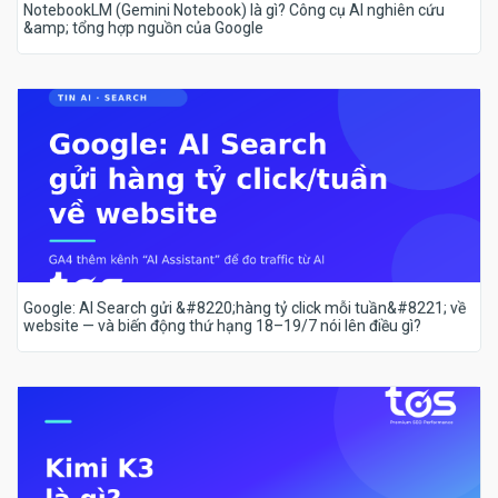
NotebookLM (Gemini Notebook) là gì? Công cụ AI nghiên cứu
&amp; tổng hợp nguồn của Google
Google: AI Search gửi &#8220;hàng tỷ click mỗi tuần&#8221; về
website — và biến động thứ hạng 18–19/7 nói lên điều gì?