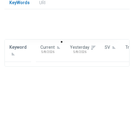
KeyWords
URl
Signin To View Up To 100 Keywords
Signin With:
Google
Keyword
Current
Yesterday
SV
Tre
5/8/2026
5/8/2026