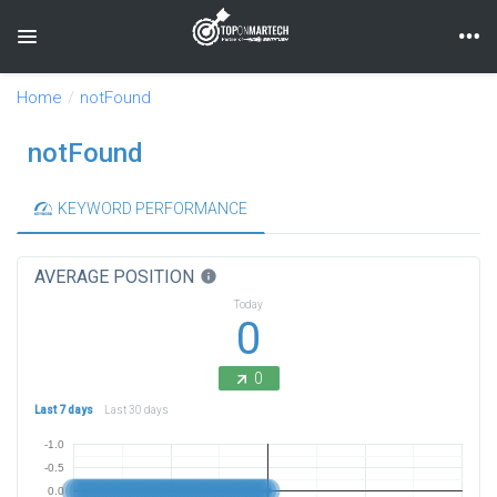
Toggle navigation
Home
notFound
notFound
KEYWORD PERFORMANCE
AVERAGE POSITION
info
Today
0
0
Last 7 days
Last 30 days
-1.0
-0.5
0.0