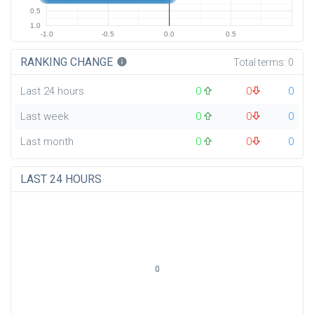
0.5
1.0
-1.0
-0.5
0.0
0.5
RANKING CHANGE
info
Total terms:
0
Last 24 hours
0
0
0
Last week
0
0
0
Last month
0
0
0
LAST 24 HOURS
0