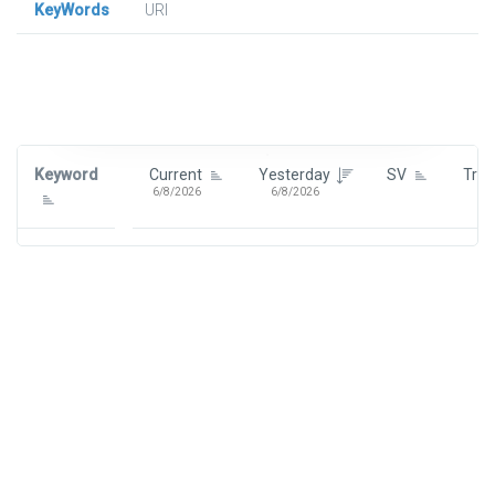
KeyWords
URl
Signin To View Up To 100 Keywords
Signin With:
Google
Keyword
Current
Yesterday
SV
Tre
6/8/2026
6/8/2026