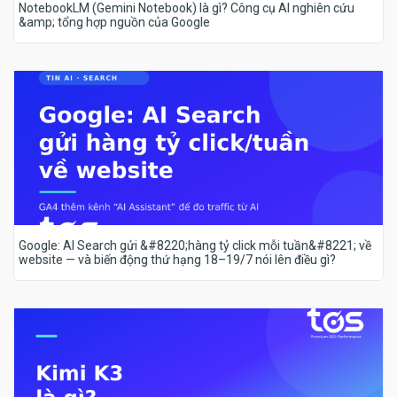
NotebookLM (Gemini Notebook) là gì? Công cụ AI nghiên cứu
&amp; tổng hợp nguồn của Google
Google: AI Search gửi &#8220;hàng tỷ click mỗi tuần&#8221; về
website — và biến động thứ hạng 18–19/7 nói lên điều gì?