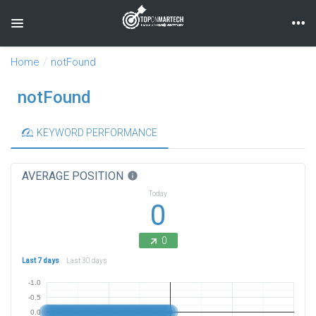
Toggle navigation
Home
notFound
notFound
KEYWORD PERFORMANCE
AVERAGE POSITION
info
Today
0
0
Last 7 days
Last 30 days
-1.0
-0.5
0.0