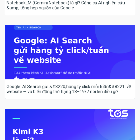
NotebookLM (Gemini Notebook) là gì? Công cụ AI nghiên cứu
&amp; tổng hợp nguồn của Google
Google: AI Search gửi &#8220;hàng tỷ click mỗi tuần&#8221; về
website — và biến động thứ hạng 18–19/7 nói lên điều gì?