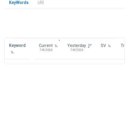
KeyWords
URl
Signin To View Up To 100 Keywords
Signin With:
Google
Keyword
Current
Yesterday
SV
Tre
7/8/2026
7/8/2026