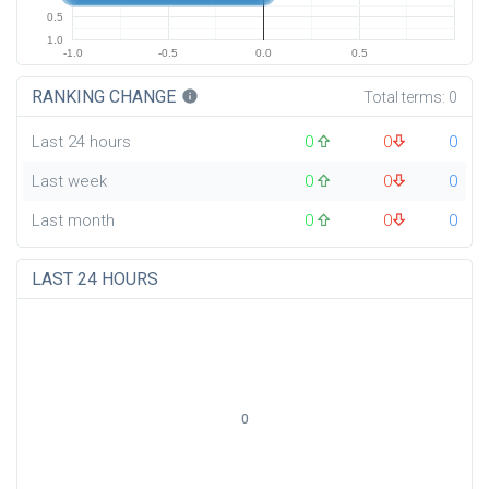
0.5
1.0
-1.0
-0.5
0.0
0.5
RANKING CHANGE
info
Total terms:
0
Last 24 hours
0
0
0
Last week
0
0
0
Last month
0
0
0
LAST 24 HOURS
0