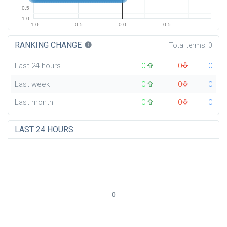
0.5
1.0
-1.0
-0.5
0.0
0.5
RANKING CHANGE
info
Total terms:
0
Last 24 hours
0
0
0
Last week
0
0
0
Last month
0
0
0
LAST 24 HOURS
0