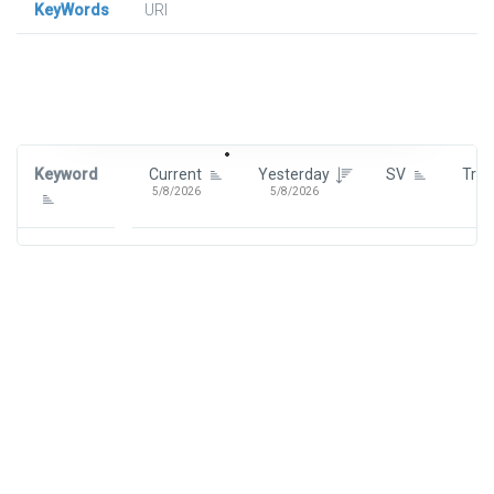
KeyWords
URl
Signin To View Up To 100 Keywords
Signin With:
Google
Keyword
Current
Yesterday
SV
Tre
5/8/2026
5/8/2026