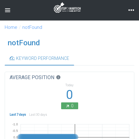
Toggle navigation
Home
notFound
notFound
KEYWORD PERFORMANCE
AVERAGE POSITION
info
Today
0
0
Last 7 days
Last 30 days
-1.0
-0.5
0.0