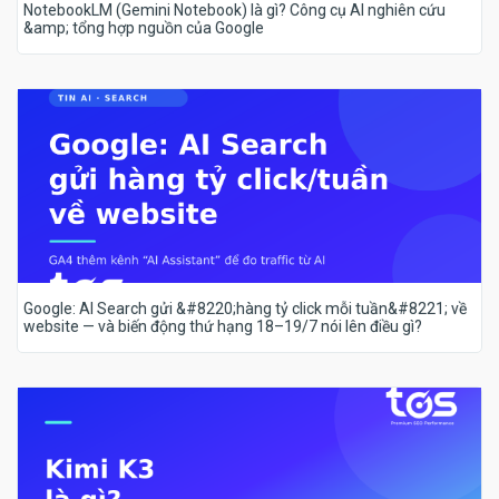
NotebookLM (Gemini Notebook) là gì? Công cụ AI nghiên cứu
&amp; tổng hợp nguồn của Google
Google: AI Search gửi &#8220;hàng tỷ click mỗi tuần&#8221; về
website — và biến động thứ hạng 18–19/7 nói lên điều gì?