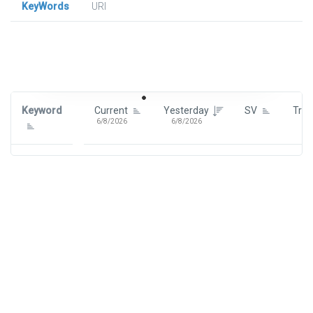
KeyWords
URl
Signin To View Up To 100 Keywords
Signin With:
Google
Keyword
Current
Yesterday
SV
Tre
6/8/2026
6/8/2026