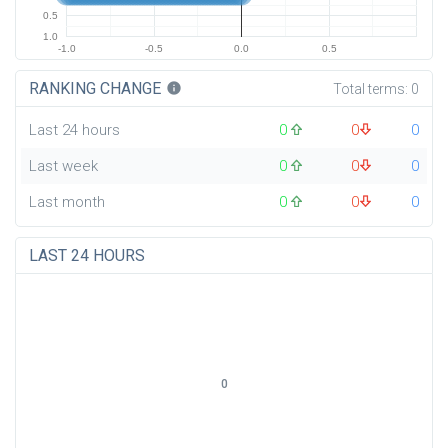
0.5
1.0
-1.0
-0.5
0.0
0.5
RANKING CHANGE
info
Total terms:
0
Last 24 hours
0
0
0
Last week
0
0
0
Last month
0
0
0
LAST 24 HOURS
0