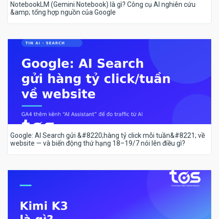
NotebookLM (Gemini Notebook) là gì? Công cụ AI nghiên cứu
&amp; tổng hợp nguồn của Google
Google: AI Search gửi &#8220;hàng tỷ click mỗi tuần&#8221; về
website — và biến động thứ hạng 18–19/7 nói lên điều gì?