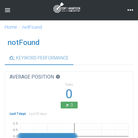
Toggle navigation
Home
notFound
notFound
KEYWORD PERFORMANCE
AVERAGE POSITION
info
Today
0
0
Last 7 days
Last 30 days
-1.0
-0.5
0.0