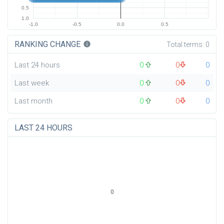
0.5
1.0
-1.0
-0.5
0.0
0.5
RANKING CHANGE
info
Total terms:
0
Last 24 hours
0
0
0
Last week
0
0
0
Last month
0
0
0
LAST 24 HOURS
0