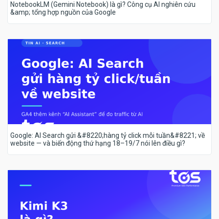
NotebookLM (Gemini Notebook) là gì? Công cụ AI nghiên cứu
&amp; tổng hợp nguồn của Google
Google: AI Search gửi &#8220;hàng tỷ click mỗi tuần&#8221; về
website — và biến động thứ hạng 18–19/7 nói lên điều gì?