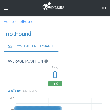
Toggle navigation
Home
notFound
notFound
KEYWORD PERFORMANCE
AVERAGE POSITION
info
Today
0
0
Last 7 days
Last 30 days
-1.0
-0.5
0.0