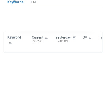
KeyWords
URl
Signin To View Up To 100 Keywords
Signin With:
Google
Keyword
Current
Yesterday
SV
Tre
7/8/2026
7/8/2026