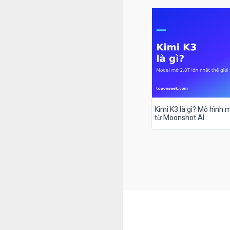
Kimi K3 là gì? Mô hình m
từ Moonshot AI