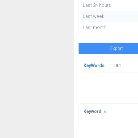
Last 24 hours
Last week
Last month
Export
KeyWords
URl
Keyword