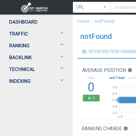
Home
notFound
DASHBOARD
TRAFFIC
notFound
RANKING
KEYWORD PERFORMAN
BACKLINK
TECHNICAL
AVERAGE POSITION
info
Today
Last 7 days
Last 
INDEXING
0
-1.0
-0.5
0
0.0
0.5
1.0
-1.0
RANKING CHANGE
info