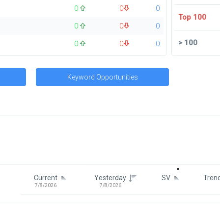
0
0
0
Top 100
0
0
0
>
100
0
0
0
Keyword Opportunities
Signin To View Up To 100 Keywor
Signin With:
Google
Current
Yesterday
SV
Tren
7/8/2026
7/8/2026