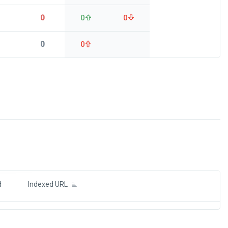
0
0
0
0
0
ds
d
Indexed URL