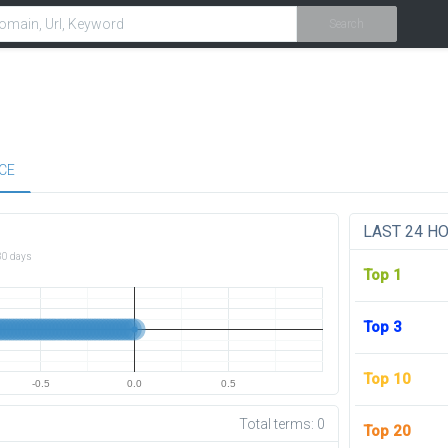
Search
CE
LAST 24 H
30 days
Top 1
Top 3
Top 10
-0.5
0.0
0.5
Total terms:
0
Top 20