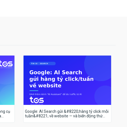
ông cụ
Google: AI Search gửi &#8220;hàng tỷ click mỗi
a
tuần&#8221; về website — và biến động thứ
hạng 18–19/7 nói lên điều gì?