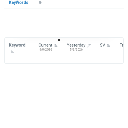
KeyWords
URl
Signin To View Up To 100 Keywords
Signin With:
Google
Keyword
Current
Yesterday
SV
Tre
5/8/2026
5/8/2026