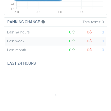
0.5
1.0
-1.0
-0.5
0.0
0.5
RANKING CHANGE
info
Total terms:
0
Last 24 hours
0
0
0
Last week
0
0
0
Last month
0
0
0
LAST 24 HOURS
0