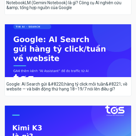
NotebookLM (Gemini Notebook) là gì? Công cụ AI nghiên cứu
&amp; tổng hợp nguồn của Google
Google: AI Search gửi &#8220;hàng tỷ click mỗi tuần&#8221; về
website — và biến động thứ hạng 18–19/7 nói lên điều gì?