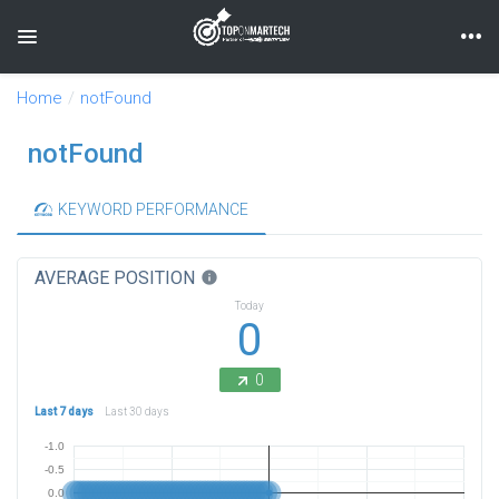
Toggle navigation
Home
notFound
notFound
KEYWORD PERFORMANCE
AVERAGE POSITION
info
Today
0
0
Last 7 days
Last 30 days
-1.0
-0.5
0.0