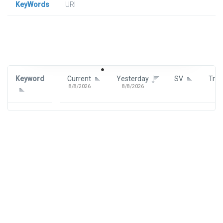
KeyWords
URl
Signin To View Up To 100 Keywords
Signin With:
Google
Keyword
Current
Yesterday
SV
Tre
8/8/2026
8/8/2026