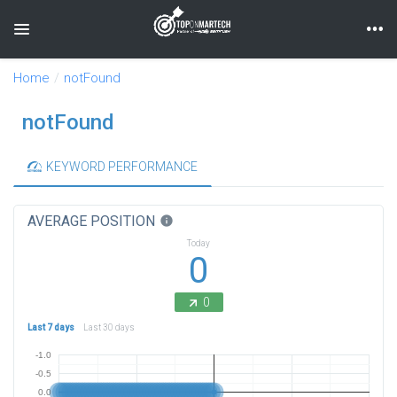
Toggle navigation
Home
notFound
notFound
KEYWORD PERFORMANCE
AVERAGE POSITION
info
Today
0
0
Last 7 days
Last 30 days
-1.0
-0.5
0.0