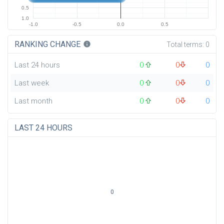
0.5
1.0
-1.0
-0.5
0.0
0.5
RANKING CHANGE
info
Total terms:
0
Last 24 hours
0
0
0
Last week
0
0
0
Last month
0
0
0
LAST 24 HOURS
0