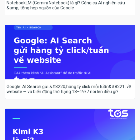
NotebookLM (Gemini Notebook) là gì? Công cụ AI nghiên cứu
&amp; tổng hợp nguồn của Google
Google: AI Search gửi &#8220;hàng tỷ click mỗi tuần&#8221; về
website — và biến động thứ hạng 18–19/7 nói lên điều gì?