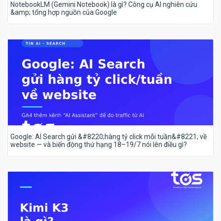
NotebookLM (Gemini Notebook) là gì? Công cụ AI nghiên cứu
&amp; tổng hợp nguồn của Google
Google: AI Search gửi &#8220;hàng tỷ click mỗi tuần&#8221; về
website — và biến động thứ hạng 18–19/7 nói lên điều gì?