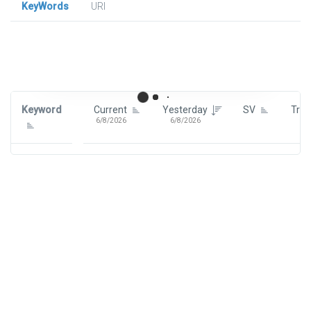
KeyWords
URl
Signin To View Up To 100 Keywords
Signin With:
Google
Keyword
Current
Yesterday
SV
Tre
6/8/2026
6/8/2026