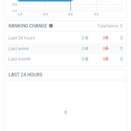
0.5
1.0
-1.0
-0.5
0.0
0.5
RANKING CHANGE
info
Total terms:
0
Last 24 hours
0
0
0
Last week
0
0
0
Last month
0
0
0
LAST 24 HOURS
0