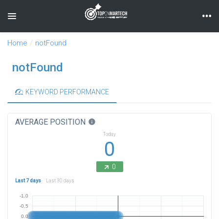
Toggle navigation
Home
notFound
notFound
KEYWORD PERFORMANCE
AVERAGE POSITION
info
Today
0
0
Last 7 days
Last 30 days
-1.0
-0.5
0.0