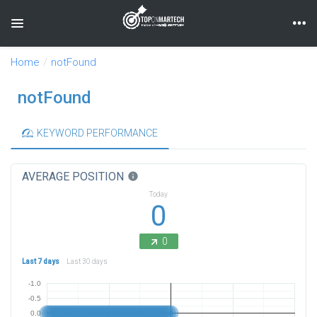
Toggle navigation
Home
notFound
notFound
KEYWORD PERFORMANCE
AVERAGE POSITION
info
Today
0
0
Last 7 days
Last 30 days
-1.0
-0.5
0.0