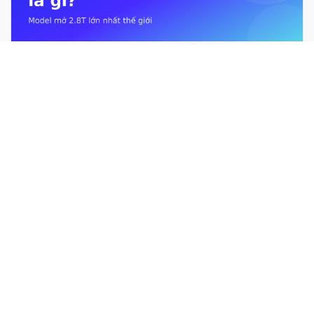
Kimi K3 là gì? Mô hình mở 2.8T lớn nhất thế giới từ Moonshot AI
Giới hạn sử dụng Claude là gì? Usage limit &#038; context
window