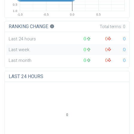
0.5
1.0
-1.0
-0.5
0.0
0.5
RANKING CHANGE
info
Total terms:
0
Last 24 hours
0
0
0
Last week
0
0
0
Last month
0
0
0
LAST 24 HOURS
0