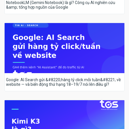
NotebookLM (Gemini Notebook) là gì? Công cụ AI nghiên cứu
&amp; tổng hợp nguồn của Google
Google: AI Search gửi &#8220;hàng tỷ click mỗi tuần&#8221; về
website — và biến động thứ hạng 18–19/7 nói lên điều gì?