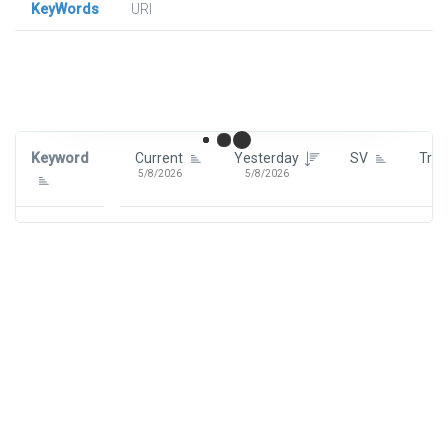
KeyWords
URl
Signin To View Up To 100 Keywords
Signin With:
Google
Keyword
Current
Yesterday
SV
Tre
5/8/2026
5/8/2026