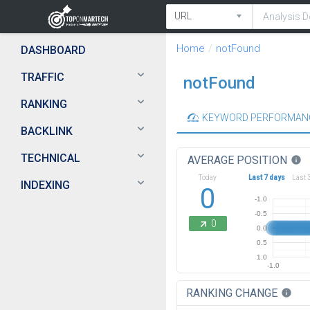
Home
notFound
DASHBOARD
TRAFFIC
notFound
RANKING
KEYWORD PERFORMAN
BACKLINK
TECHNICAL
AVERAGE POSITION
info
Today
Last 7 days
Last 
INDEXING
0
-1.0
-0.5
0
0.0
0.5
1.0
-1.0
RANKING CHANGE
info