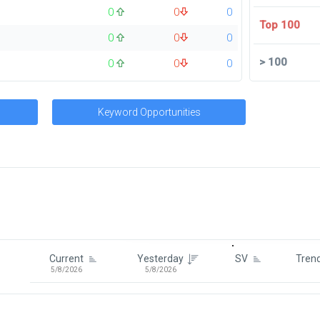
0
0
0
Top 100
0
0
0
>
100
0
0
0
Keyword Opportunities
Signin To View Up To 100 Keywor
Signin With:
Google
Current
Yesterday
SV
Tren
5/8/2026
5/8/2026