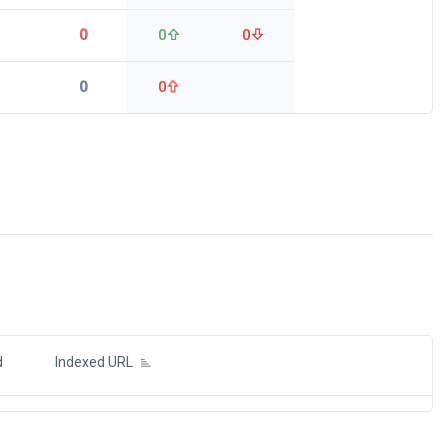
0
0
0
0
0
ds
d
Indexed URL