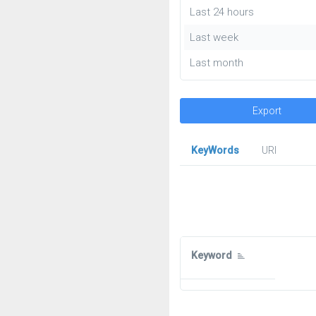
Last 24 hours
Last week
Last month
Export
KeyWords
URl
Keyword