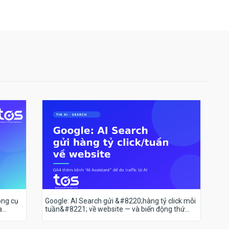
ông cụ
Google: AI Search gửi &#8220;hàng tỷ click mỗi
a
tuần&#8221; về website — và biến động thứ
hạng 18–19/7 nói lên điều gì?