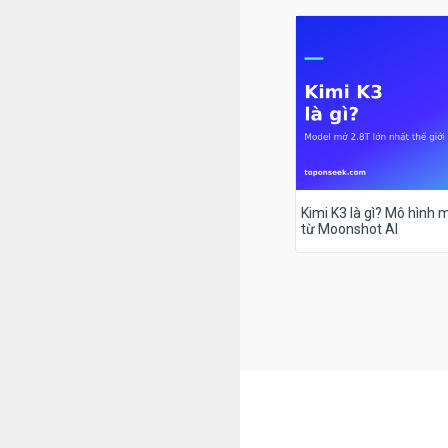
Kimi K3 là gì? Mô hình m
từ Moonshot AI