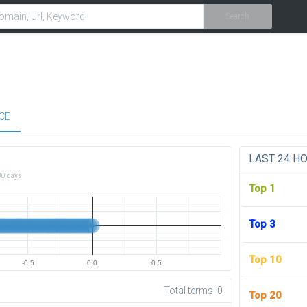
Search
CE
LAST 24 H
30 days
Top 1
Top 3
Top 10
-0.5
0.0
0.5
Total terms:
0
Top 20